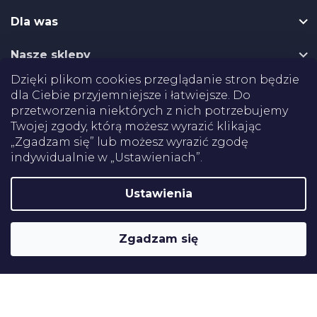
k
k
i
Dla was
a
l
i
Nasze sklepy
s
t
Dzięki plikom cookies przeglądanie stron będzie
y
Dostawa
dla Ciebie przyjemniejsze i łatwiejsze. Do
przetworzenia niektórych z nich potrzebujemy
Płatności
Twojej zgody, którą możesz wyrazić klikając
„Zgadzam się” lub możesz wyrazić zgodę
indywidualnie w „Ustawieniach”.
Certifikaty
Ustawienia
Shoptet
Copyright 2026
Pomoce rehabilitacyjne
. Wszystkie prawa
Zgadzam się
zastrzeżone.
Edytuj ustawienia plików cookie