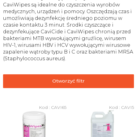
CaviWipes są idealne do czyszczenia wyrobów
medycznych, urządzeń i pomocy. Oszczędzają czas i
umożliwiają dezynfekcję średniego poziomu w
czasie kontaktu 3 minut. Środki czyszczące i
dezynfekujące CaviCide i CaviWipes chronią przed
bakteriami MTB wywołującymi gruźlicę, wirusem
HIV-1, wirusami HBV i HCV wywołującymi wirusowe
zapalenie wątroby typu B i C oraz bakteriami MRSA
(Staphylococcus aureus).
Otworzyć filtr
L
i
Kod :
CAVI65
Kod :
CAVI5
s
t
a