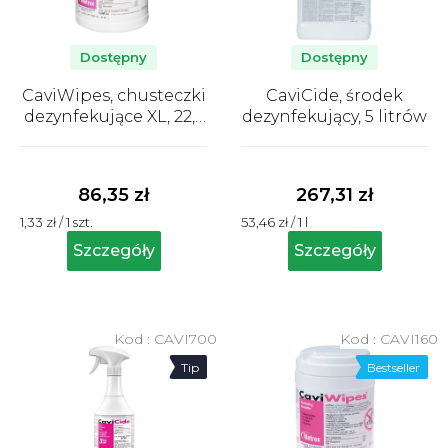
p
r
o
Dostępny
Dostępny
d
CaviWipes, chusteczki
CaviCide, środek
u
dezynfekujące XL, 22,9
dezynfekujący, 5 litrów
k
cm x 30,5 cm, 65 szt.,
Średnia
Średnia
t
pudełko
ocena
ocena
ó
produktu
produktu
86,35 zł
267,31 zł
wynosi
wynosi
w
Cena
Cena
1,33 zł / 1 szt.
53,46 zł / 1 l
5,0
5,0
jednostkowa:
jednostkowa:
na
na
Szczegóły
Szczegóły
5
5
gwiazdek.
gwiazdek.
Kod :
CAVI700
Kod :
CAVI160
Tip
Bestseller