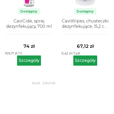
Dostępny
Dostępny
CaviCide, sprej
CaviWipes, chusteczki
dezynfekujący, 700 ml
dezynfekujące, 15,2 cm
x 17,1 cm, 160 szt.,
Średnia
Średnia
pudełko
ocena
ocena
produktu
produktu
74 zł
67,12 zł
wynosi
wynosi
Cena
Cena
105,71 zł / 1 l
0,42 zł / 1 szt.
5,0
5,0
jednostkowa:
jednostkowa:
na
na
Szczegóły
Szczegóły
5
5
gwiazdek.
gwiazdek.
Kod :
CAVI45