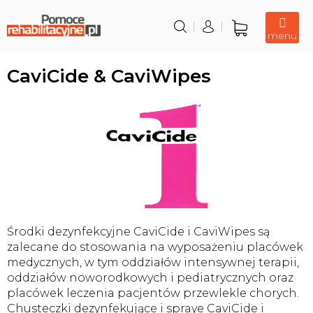
Przejść
do
treści
Koszyk
CaviCide & CaviWipes
Środki dezynfekcyjne CaviCide i CaviWipes są
zalecane do stosowania na wyposażeniu placówek
medycznych, w tym oddziałów intensywnej terapii,
oddziałów noworodkowych i pediatrycznych oraz
placówek leczenia pacjentów przewlekle chorych.
Chusteczki dezynfekujące i spraye CaviCide i