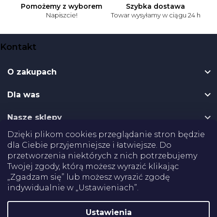
Pomożemy z wyborem
Szybka dostawa
Napiszcie!
Towar wysyłamy w ciągu 24 h
S
Kontakt
t
o
O zakupach
p
k
Dla was
a
Nasze sklepy
Dzięki plikom cookies przeglądanie stron będzie
Dostawa
dla Ciebie przyjemniejsze i łatwiejsze. Do
przetworzenia niektórych z nich potrzebujemy
Płatności
Twojej zgody, którą możesz wyrazić klikając
„Zgadzam się” lub możesz wyrazić zgodę
indywidualnie w „Ustawieniach”.
Certifikaty
Ustawienia