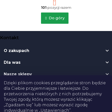
g
101
pozycji razem
i
K
n
o
Do góry
a
n
c
t
j
r
S
a
o
Kontakt
l
t
k
o
i
O zakupach
p
l
i
k
s
Dla was
a
t
y
Nasze sklepy
Dzięki plikom cookies przeglądanie stron będzie
Dostawa
dla Ciebie przyjemniejsze i łatwiejsze. Do
przetworzenia niektórych z nich potrzebujemy
Płatności
Twojej zgody, którą możesz wyrazić klikając
„Zgadzam się” lub możesz wyrazić zgodę
indywidualnie w „Ustawieniach”.