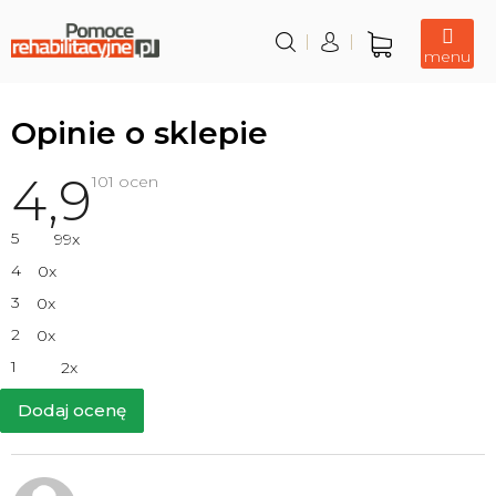
Przejść
do
treści
Koszyk
Opinie o sklepie
4,9
Średnia
101 ocen
ocena
sklepu
wynosi
5
99x
4,9
na
4
0x
5
gwiazdek.
3
0x
2
0x
1
2x
Dodaj ocenę
L
i