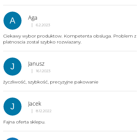
Aga
A
|
6.2.2023
Ocena sklepu to 5 na 5 gwiazdek.
Ciekawy wybor produktow. Kompetenta obsluga. Problem z
platnoscia zostal szybko rozwiazany.
Janusz
J
|
16.1.2023
Ocena sklepu to 5 na 5 gwiazdek.
życzliwość, szybkość, precyzyjne pakowanie
Jacek
J
|
8.12.2022
Ocena sklepu to 5 na 5 gwiazdek.
Fajna oferta sklepu.