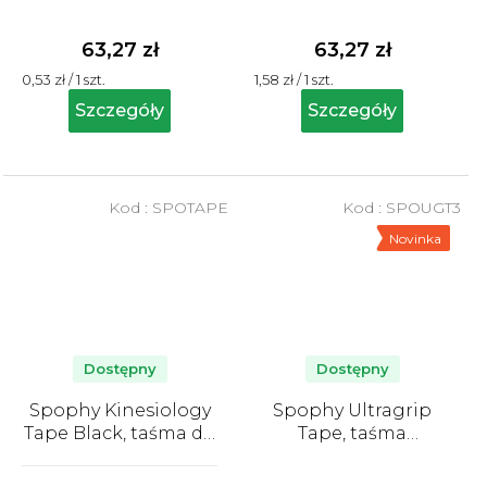
ocena
ocena
produktu
produktu
63,27 zł
63,27 zł
wynosi
wynosi
Cena
Cena
0,53 zł / 1 szt.
1,58 zł / 1 szt.
5,0
5,0
jednostkowa:
jednostkowa:
na
na
Szczegóły
Szczegóły
5
5
gwiazdek.
gwiazdek.
Kod :
SPOTAPE
Kod :
SPOUGT3
Novinka
Dostępny
Dostępny
Spophy Kinesiology
Spophy Ultragrip
Tape Black, taśma do
Tape, taśma
tapingu czarna, 5 cm
mocująca, 3,8 cm x
Średnia
x 5 m
13,7 m