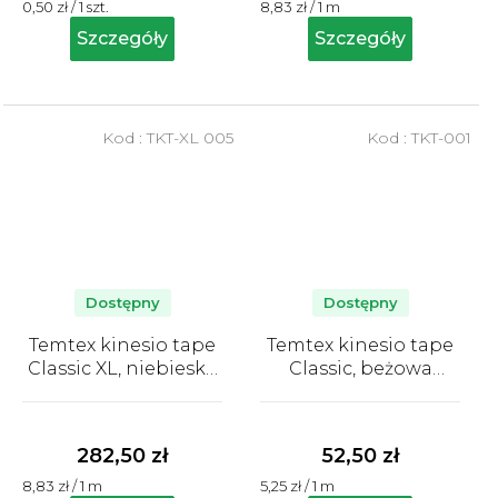
Cena
Cena
0,50 zł / 1 szt.
8,83 zł / 1 m
4,3
4,7
jednostkowa:
jednostkowa:
na
na
Szczegóły
Szczegóły
5
5
gwiazdek.
gwiazdek.
Kod :
TKT-XL 005
Kod :
TKT-001
Dostępny
Dostępny
Temtex kinesio tape
Temtex kinesio tape
Classic XL, niebieska
Classic, beżowa
taśma tapingowa
taśma tapingowa 2 x
Średnia
Średnia
5cm x 32m -
2,5cm x 5m
ocena
ocena
OPAKOWANIE
produktu
produktu
282,50 zł
52,50 zł
EKONOMICZNE
wynosi
wynosi
Cena
Cena
8,83 zł / 1 m
5,25 zł / 1 m
5,0
5,0