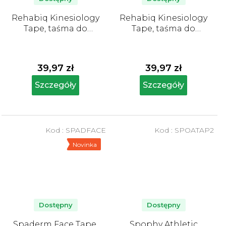
Rehabiq Kinesiology
Rehabiq Kinesiology
Tape, taśma do
Tape, taśma do
tapingu niebieska, 5
tapingu różowa, 5 cm
cm x 5 m
x 5 m
39,97 zł
39,97 zł
Szczegóły
Szczegóły
Kod :
SPADFACE
Kod :
SPOATAP2
Novinka
Dostępny
Dostępny
Spaderm Face Tape,
Spophy Athletic