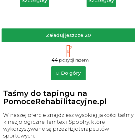
Szczegóły
Szczegóły
5
5
gwiazdek.
gwiazdek.
Załaduj jeszcze 20
P
1
2
a
K
g
44
pozycji razem
o
i
n
n
t
Do góry
a
r
c
o
j
l
a
Taśmy do tapingu na
k
PomoceRehabilitacyjne.pl
i
l
i
W naszej ofercie znajdziesz wysokiej jakości taśmy
s
kinezjologiczne Temtex i Spophy, które
t
wykorzystywane są przez fizjoterapeutów
y
sportowych.