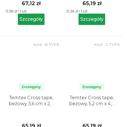
67,12 zł
65,19 zł
Cena
Cena
0,56 zł / 1 szt.
0,36 zł / 1 szt.
jednostkowa:
jednostkowa:
Szczegóły
Szczegóły
Kod :
B-TYPE
Kod :
C-TYPE
Dostępny
Dostępny
Temtex Cross tape,
Temtex Cross tape,
beżowy, 3,6 cm x 2,8
beżowy, 5,2 cm x 4,4
cm - 120 szt.
cm - 40 szt.
65,19 zł
65,19 zł