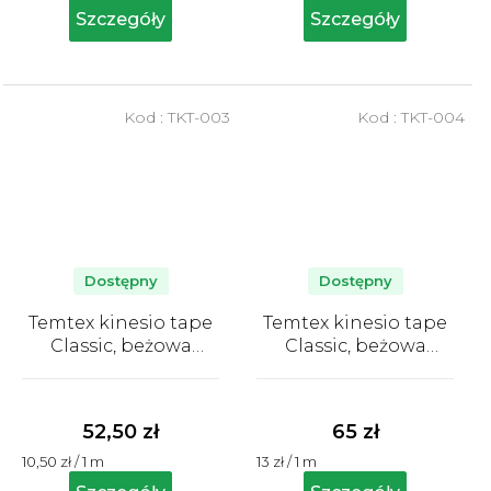
jednostkowa:
jednostkowa:
na
na
Szczegóły
Szczegóły
5
5
gwiazdek.
gwiazdek.
Kod :
TKT-003
Kod :
TKT-004
Dostępny
Dostępny
Temtex kinesio tape
Temtex kinesio tape
Classic, beżowa
Classic, beżowa
taśma tapingowa
taśma tapingowa
Średnia
Średnia
5cm x 5m
7,5cm x 5m
ocena
ocena
produktu
produktu
52,50 zł
65 zł
wynosi
wynosi
Cena
Cena
10,50 zł / 1 m
13 zł / 1 m
4,9
5,0
jednostkowa:
jednostkowa:
na
na