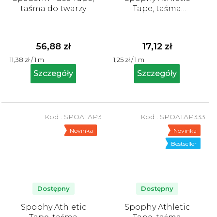
taśma do twarzy
Tape, taśma
mocująca, 2,5 cm x
Średnia
13,7 m
ocena
produktu
56,88 zł
17,12 zł
wynosi
Cena
Cena
11,38 zł / 1 m
1,25 zł / 1 m
5,0
jednostkowa:
jednostkowa:
na
Szczegóły
Szczegóły
5
gwiazdek.
Kod :
SPOATAP3
Kod :
SPOATAP333
Novinka
Novinka
Bestseller
Dostępny
Dostępny
Spophy Athletic
Spophy Athletic