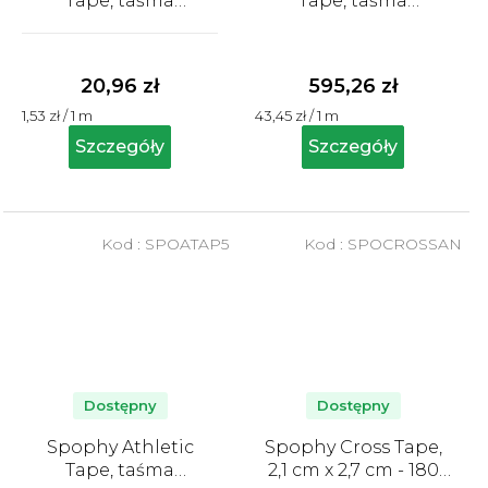
Tape, taśma
Tape, taśma
mocująca, 3,8 cm x
mocująca, 3,8 cm x
Średnia
13,7 m
13,7 m, 32 szt.
ocena
produktu
20,96 zł
595,26 zł
wynosi
Cena
Cena
1,53 zł / 1 m
43,45 zł / 1 m
5,0
jednostkowa:
jednostkowa:
na
Szczegóły
Szczegóły
5
gwiazdek.
Kod :
SPOATAP5
Kod :
SPOCROSSAN
Dostępny
Dostępny
Spophy Athletic
Spophy Cross Tape,
Tape, taśma
2,1 cm x 2,7 cm - 180