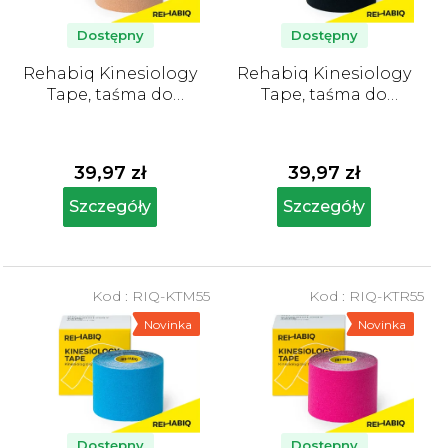
r
o
Dostępny
Dostępny
d
Rehabiq Kinesiology
Rehabiq Kinesiology
u
Tape, taśma do
Tape, taśma do
k
tapingu beżowa, 5
tapingu czarna, 5 cm
cm x 5 m
x 5 m
t
ó
39,97 zł
39,97 zł
w
Szczegóły
Szczegóły
Kod :
RIQ-KTM55
Kod :
RIQ-KTR55
Novinka
Novinka
Dostępny
Dostępny