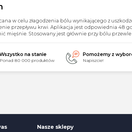
i
m
l
i
s
lecana w celu złagodzenia bólu wynikającego z uszkod
t
nie przepływu krwi. Aplikacja jest odpowiednia 48 go
y
ić mięśnie. Stosowany jest głównie przy bólu przewle
Wszystko na stanie
Pomożemy z wybo
Ponad 80 000 produktów
Napiszcie!
was
Nasze sklepy