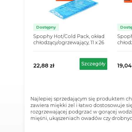
p
r
o
d
Dostępny
Dost
u
Spophy Hot/Cold Pack, okład
Spoph
chłodzący/ogrzewający, 11 x 26
chłodz
k
cm
cm
Średnia
Ś
t
ocena
o
ó
produktu
p
Szczegóły
22,88 zł
19,04
wynosi
w
w
5,0
5
na
n
5
5
gwiazdek.
g
Najlepiej sprzedającym się produktem ch
zawiera miękki żel i łatwo dostosowuje s
rozgrzewającej podgrzać w gorącej wodzi
mięśni, ukąszeniach owadów czy drobnyc