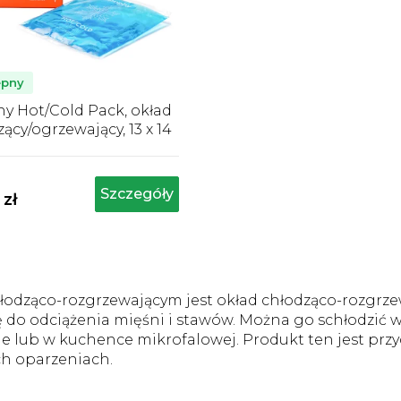
ępny
y Hot/Cold Pack, okład
ący/ogrzewający, 13 x 14
rednia
cena
roduktu
Szczegóły
 zł
ynosi
,0
a
K
wiazdek.
o
łodząco-rozgrzewającym jest okład chłodząco-rozgrze
n
ię do odciążenia mięśni i stawów. Można go schłodzić w
t
r
e lub w kuchence mikrofalowej. Produkt ten jest przy
o
h oparzeniach.
l
k