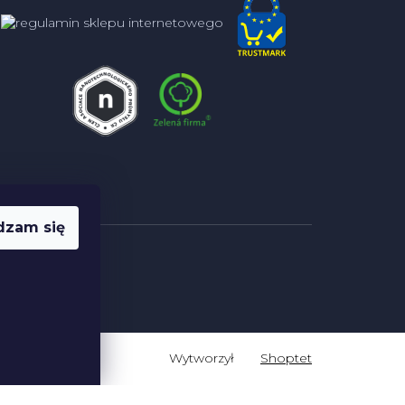
dzam się
Shoptet