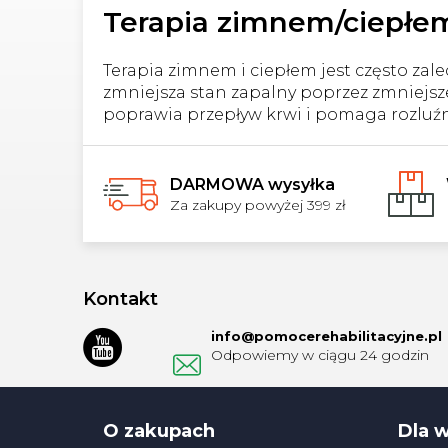
Terapia zimnem/ciepłe
Terapia zimnem i ciepłem jest często za
zmniejsza stan zapalny poprzez zmniejsze
poprawia przepływ krwi i pomaga rozluźn
DARMOWA wysyłka
Za zakupy powyżej 399 zł
S
t
Kontakt
o
info
@
pomocerehabilitacyjne.pl
p
k
a
O zakupach
Dla 