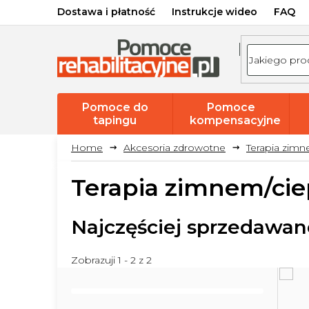
Przejść
Dostawa i płatność
Instrukcje wideo
FAQ
do
treści
Pomoce do
Pomoce
tapingu
kompensacyjne
Akcesoria zdrowotne
Terapia zim
Terapia zimnem/ci
Najczęściej sprzedawan
Zobrazuji 1 -
2
z 2