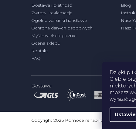
Dostawa i płatność
Blog
Zwroty i reklamacje
Instruk
Ogólne warunki handlowe
Nasz Y
Ochrona danych osobowych
Nasz 
Myślimy ekologicznie
Ocena sklepu
Kontakt
FAQ
Dzięki pli
Ciebie prz
niektórych
Dostawa
możesz wyr
wyrazić zg
Ustawie
Copyright 2026
Pomoce rehabilitacyjne
. Wszystk