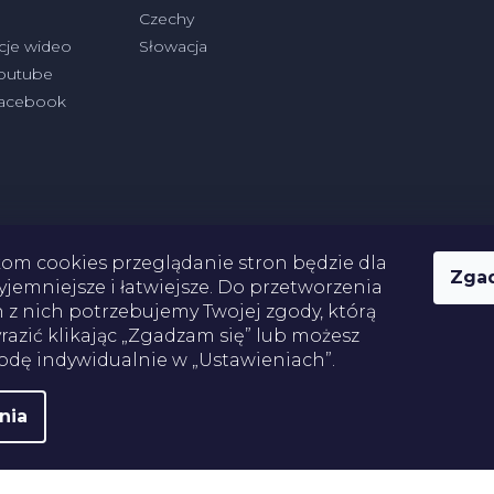
Czechy
cje wideo
Słowacja
outube
Facebook
kom cookies przeglądanie stron będzie dla
Zga
yjemniejsze i łatwiejsze. Do przetworzenia
 z nich potrzebujemy Twojej zgody, którą
Płatności
azić klikając „Zgadzam się” lub możesz
odę indywidualnie w „Ustawieniach”.
nia
ie prawa zastrzeżone.
Edytuj ustawienia plików cookie