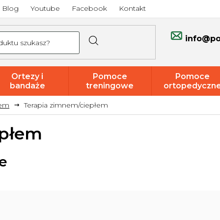
Blog
Youtube
Facebook
Kontakt
info@po
Ortezy i
Pomoce
Pomoce
bandaże
treningowe
ortopedyczn
nem
Terapia zimnem/ciepłem
Promocje i
wyprzedaże
epłem
e