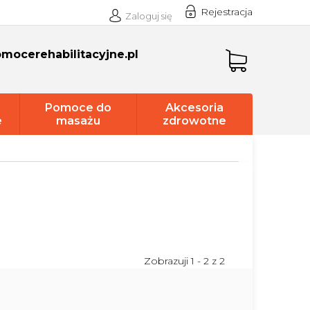
Rejestracja
Zaloguj się
mocerehabilitacyjne.pl
Koszyk
Pomoce do
Akcesoria
e
masażu
zdrowotne
Zobrazuji 1 -
2
z 2