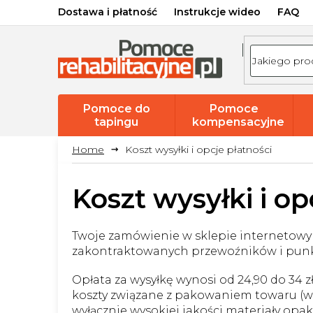
Przejść
Dostawa i płatność
Instrukcje wideo
FAQ
do
treści
Pomoce do
Pomoce
tapingu
kompensacyjne
Koszt wysyłki i opcje płatności
Koszt wysyłki i op
Twoje zamówienie w sklepie internetowy
zakontraktowanych przewoźników i pun
Opłata za wysyłkę wynosi od 24,90 do 34 
koszty związane z pakowaniem towaru (w
wyłącznie wysokiej jakości materiały opa