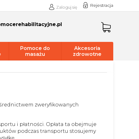
Rejestracja
Zaloguj się
mocerehabilitacyjne.pl
Koszyk
Pomoce do
Akcesoria
e
masażu
zdrowotne
pośrednictwem zweryfikowanych
portu i płatności. Opłata ta obejmuje
duktów podczas transportu stosujemy
syłkę.