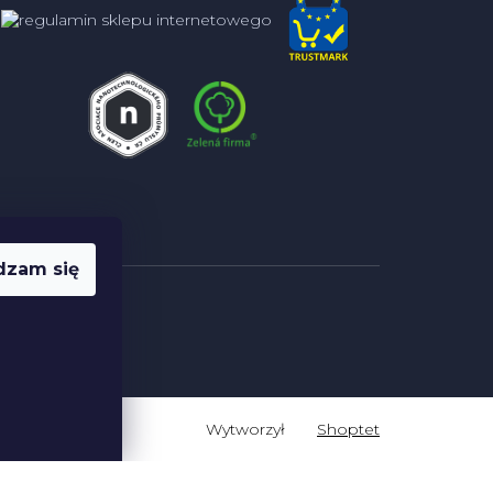
dzam się
Shoptet