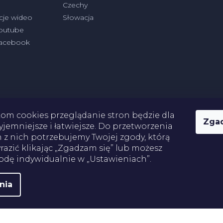
Czechy
cje wideo
Słowacja
outube
Facebook
kom cookies przeglądanie stron będzie dla
Zga
yjemniejsze i łatwiejsze. Do przetworzenia
 z nich potrzebujemy Twojej zgody, którą
Płatności
azić klikając „Zgadzam się” lub możesz
odę indywidualnie w „Ustawieniach”.
nia
ie prawa zastrzeżone.
Edytuj ustawienia plików cookie