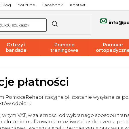
Blog
Youtube
Facebook
Kontakt
info@po
Ortezy i
Pomoce
Pomoce
bandaże
treningowe
ortopedyczn
Promocje i
wyprzedaże
cje płatności
m PomoceRehabilitacyjne.pl, zostanie wysyłane za 
któw odbioru.
zł, w tym VAT, w zależności od wybranego sposobu trans
 celu zminimalizowania możliwości uszkodzenia pro
kowaniowe i wypełniające), ubezpieczenie oraz samą wy