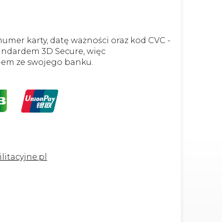
numer karty, datę ważności oraz kod CVC -
standardem 3D Secure, więc
-em ze swojego banku.
itacyjne.pl