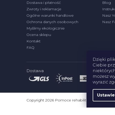
Dostawa i płatność
Blog
Zwroty i reklamacje
Instruk
Ogólne warunki handlowe
Nasz Y
Ochrona danych osobowych
Nasz 
Myślimy ekologicznie
Ocena sklepu
Kontakt
FAQ
Dzięki pli
Ciebie prz
niektórych
Dostawa
możesz wyr
wyrazić zg
Ustawie
Copyright 2026
Pomoce rehabilitacyjne
. Wszystk