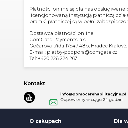
Płatności online są dla nas obsługiwane
licencjonowaną instytucją płatniczą dz
bramki płatniczej są w pełni zabezpieczon
Dostawca płatności online:
ComGate Payments, a.s.
Gočárova třída 1754 / 48b, Hradec Králové
E-mail: platby-podpora@comgate.cz
Tel: +420 228 224 267
S
t
Kontakt
o
info
@
pomocerehabilitacyjne.pl
p
k
a
O zakupach
Dla 