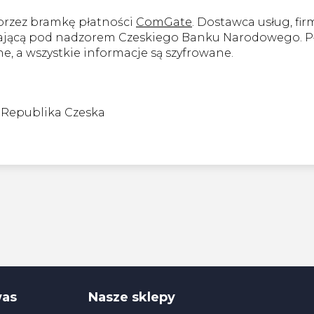
 przez bramkę płatności
ComGate
. Dostawca usług, fir
iałającą pod nadzorem Czeskiego Banku Narodowego.
e, a wszystkie informacje są szyfrowane.
, Republika Czeska
was
Nasze sklepy