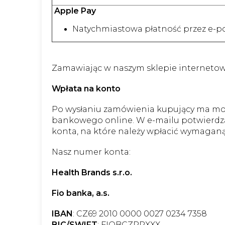
Apple Pay
Natychmiastowa płatność przez e-po
Zamawiając w naszym sklepie internetowy
Wpłata na konto
Po wysłaniu zamówienia kupujący ma moż
bankowego online. W e-mailu potwierdza
konta, na które należy wpłacić wymaganą
Nasz numer konta:
Health Brands s.r.o.
Fio banka, a.s.
IBAN
: CZ69 2010 0000 0027 0234 7358
BIC/SWIFT
: FIOBCZPPXXX