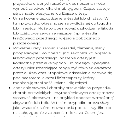
przypadku drobnych urazów okres noszenia może
wynosić zaledwie kilka dni lub tygodni. Często stosuje
się bandaże elastyczne lub lżejsze ortezy.
Umiarkowane uszkodzenie więzadeł lub chrząstki: W
tym przypadku okres noszenia wydłuża się do tygodni
lub miesięcy. Może to obejmować uszkodzenie łąkotki
lub częściowe zerwanie więzadeł (np. więzadła
krzyżowego przedniego, więzadła pobocznego
piszczelowego).
Poważne urazy (zerwania więzadeł, złamania, stany
pooperacyjne): Po operacji (np. rekonstrukcji więzadła
krzyżowego przedniego) noszenie ortezy jest
konieczne przez kilka tygodni lub miesięcy. Specjalne
ortezy unieruchamiające mogą być również wskazane
przez dłuższy czas. Stopniowe odstawianie odbywa się
pod nadzorem lekarza i fizjoterapeuty, którzy
monitorują stabilność kolana i siłę mięśni.
Zapalenie stawów i choroby przewlekłe: W przypadku
chorób przewlekłych i zwyrodnieniowych ortezę można
stosować okresowo – na przykład podczas wzmożonej
aktywności lub bólu. W takim przypadku orteza służy
jako wsparcie, które można nosić podczas wysiłku lub
na stałe, zgodnie z zaleceniami lekarza. Celem jest