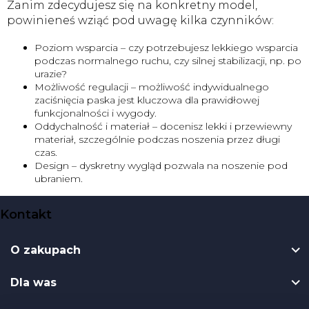
Zanim zdecydujesz się na konkretny model,
powinieneś wziąć pod uwagę kilka czynników:
Poziom wsparcia – czy potrzebujesz lekkiego wsparcia
podczas normalnego ruchu, czy silnej stabilizacji, np. po
urazie?
Możliwość regulacji – możliwość indywidualnego
zaciśnięcia paska jest kluczowa dla prawidłowej
funkcjonalności i wygody.
Oddychalność i materiał – docenisz lekki i przewiewny
materiał, szczególnie podczas noszenia przez długi
czas.
Design – dyskretny wygląd pozwala na noszenie pod
ubraniem.
S
Kontakt
t
o
O zakupach
p
k
Dla was
a