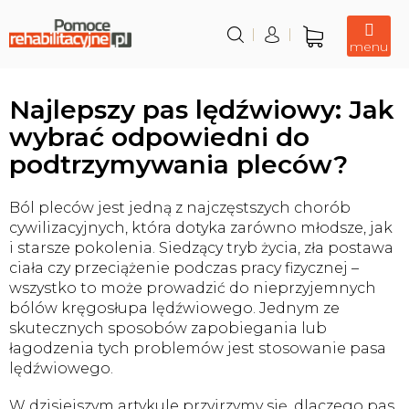
Przejść
do
treści
Koszyk
Najlepszy pas lędźwiowy: Jak
wybrać odpowiedni do
podtrzymywania pleców?
Ból pleców jest jedną z najczęstszych chorób
cywilizacyjnych, która dotyka zarówno młodsze, jak
i starsze pokolenia. Siedzący tryb życia, zła postawa
ciała czy przeciążenie podczas pracy fizycznej –
wszystko to może prowadzić do nieprzyjemnych
bólów kręgosłupa lędźwiowego. Jednym ze
skutecznych sposobów zapobiegania lub
łagodzenia tych problemów jest stosowanie pasa
lędźwiowego.
W dzisiejszym artykule przyjrzymy się, dlaczego pas