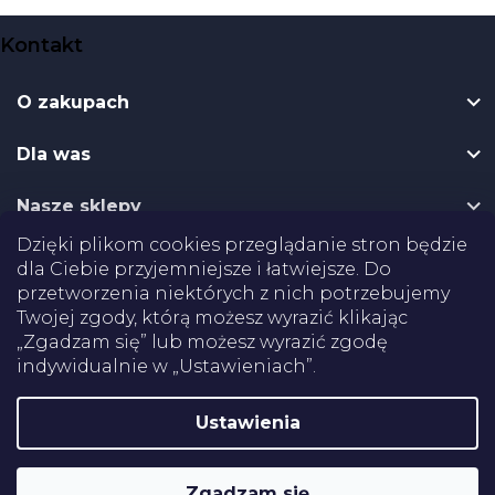
S
Kontakt
t
o
O zakupach
p
k
Dla was
a
Nasze sklepy
Dzięki plikom cookies przeglądanie stron będzie
Dostawa
dla Ciebie przyjemniejsze i łatwiejsze. Do
przetworzenia niektórych z nich potrzebujemy
Twojej zgody, którą możesz wyrazić klikając
Płatności
„Zgadzam się” lub możesz wyrazić zgodę
indywidualnie w „Ustawieniach”.
Certifikaty
Ustawienia
Shoptet
Copyright 2026
Pomoce rehabilitacyjne
. Wszystkie prawa
Zgadzam się