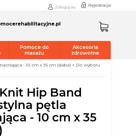
Rejestracja
Zaloguj się
mocerehabilitacyjne.pl
Koszyk
Pomoce do
Akcesoria
e
masażu
zdrowotne
macniająca - 10 cm x 35 cm (słaba)
+ Do wyboru
Knit Hip Band
stylna pętla
ąca - 10 cm x 35
)