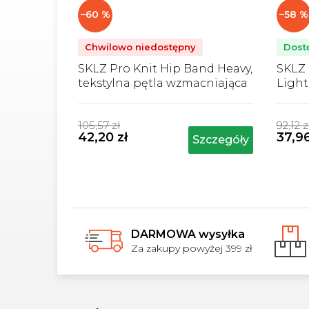
–60 %
–58 %
Chwilowo niedostępny
Dost
SKLZ Pro Knit Hip Band Heavy,
SKLZ 
tekstylna pętla wzmacniająca
Light
- 10 cm x 35 cm (silna)
wzmac
Średnia
(słaba
ocena
105,57 zł
92,12 z
produktu
42,20 zł
37,96
Szczegóły
wynosi
5,0
na
5
gwiazdek.
DARMOWA wysyłka
Za zakupy powyżej 399 zł
S
t