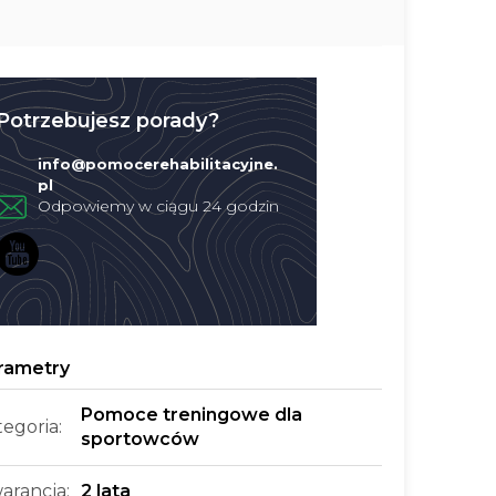
Potrzebujesz porady?
info
@
pomocerehabilitacyjne.
pl
Pomoce treningowe dla
tegoria
:
sportowców
arancja
:
2 lata