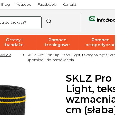
Blog
Youtube
Facebook
Kontakt
info@po
Ortezy i
Pomoce
Pomoce
bandaże
treningowe
ortopedyczn
we dla
SKLZ Pro Knit Hip Band Light, tekstylna pętla wz
Promocje i
upominek do zamówienia
wyprzedaże
SKLZ Pro 
Light, tek
wzmacniaj
cm (słaba