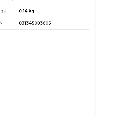
ga
:
0.14 kg
N
:
831345003605