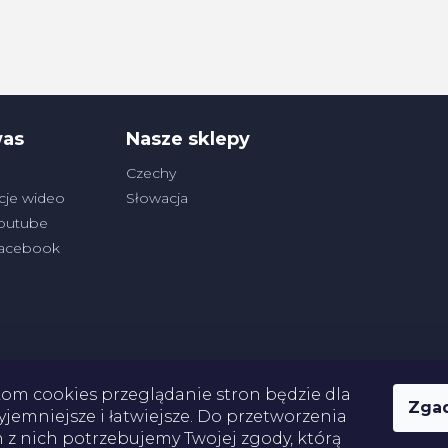
was
Nasze sklepy
Czechy
cje wideo
Słowacja
outube
Facebook
kom cookies przeglądanie stron będzie dla
Zga
yjemniejsze i łatwiejsze. Do przetworzenia
Płatności
 z nich potrzebujemy Twojej zgody, którą