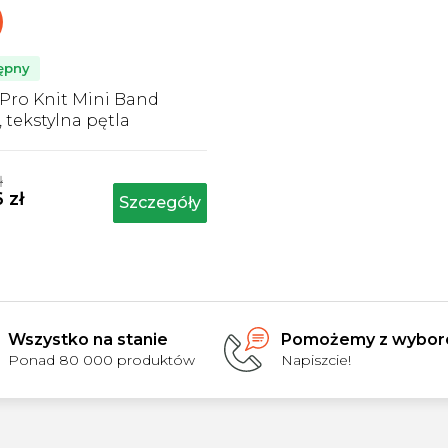
ępny
Pro Knit Mini Band
, tekstylna pętla
niająca - 6,5 cm x 35 cm
Średnia
)
ocena
ł
produktu
 zł
Szczegóły
wynosi
5,0
na
5
gwiazdek.
Wszystko na stanie
Pomożemy z wybo
Ponad 80 000 produktów
Napiszcie!