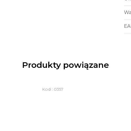
Wa
EA
Produkty powiązane
Kod :
0357