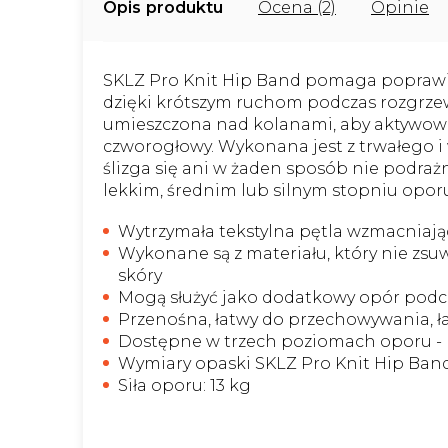
Opis
Ocena (2)
Opinie
SKLZ Pro Knit Hip Band pomaga poprawić m
dzięki krótszym ruchom podczas rozgrzew
umieszczona nad kolanami, aby aktywowa
czworogłowy. Wykonana jest z trwałego i
ślizga się ani w żaden sposób nie podrażn
lekkim, średnim lub silnym stopniu opor
Wytrzymała tekstylna pętla wzmacniając
Wykonane są z materiału, który nie zsuw
skóry
Mogą służyć jako dodatkowy opór podcz
Przenośna, łatwy do przechowywania, ła
Dostępne w trzech poziomach oporu - l
Wymiary opaski SKLZ Pro Knit Hip Band
Siła oporu: 13 kg