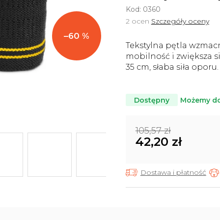
Kod:
0360
Średnia
2 ocen
Szczegóły oceny
ocena
–60 %
produktu
Tekstylna pętla wzmac
wynosi
mobilność i zwiększa si
5,0
35 cm, słaba siła oporu.
na
5
gwiazdek.
Możemy do
Dostępny
105,57 zł
42,20 zł
Cena
jednostkowa:
Dostawa i płatność