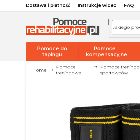
Przejść
Dostawa i płatność
Instrukcje wideo
FAQ
do
treści
Pomoce do
Pomoce
tapingu
kompensacyjne
Pomoce
Pomoce treningo
treningowe
sportowców