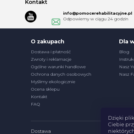
Kontakt
o
info
@
pomocerehabilitacyjne.pl
p
k
a
O zakupach
Dla 
Dostawa i płatność
Blog
Zwroty i reklamacje
Instruk
Ogólne warunki handlowe
Nasz Y
Ochrona danych osobowych
Nasz 
Myślimy ekologicznie
Ocena sklepu
Kontakt
FAQ
Dzięki pli
Ciebie prz
Dostawa
niektórych