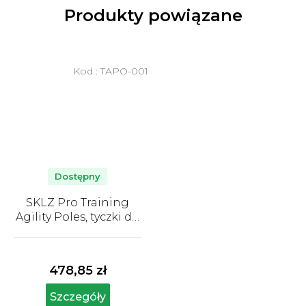
Produkty powiązane
Kod :
TAPO-001
Dostępny
SKLZ Pro Training
Agility Poles, tyczki do
slalomu, zestaw 8 szt.
Średnia
ocena
produktu
478,85 zł
wynosi
5,0
Szczegóły
na