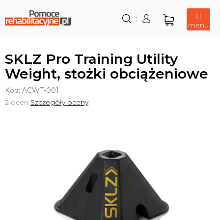
Przejść
do
treści
Koszyk
SKLZ Pro Training Utility
Weight, stożki obciążeniowe
Kod:
ACWT-001
Średnia
2 ocen
Szczegóły oceny
ocena
produktu
wynosi
5,0
na
5
gwiazdek.