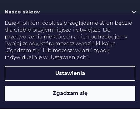
a
Nasze sklepy
Dzięki plikom cookies przeglądanie stron będzie
Dostawa
dla Ciebie przyjemniejsze i łatwiejsze. Do
przetworzenia niektórych z nich potrzebujemy
Płatności
Twojej zgody, którą możesz wyrazić klikając
„Zgadzam się” lub możesz wyrazić zgodę
indywidualnie w „Ustawieniach”.
Certifikaty
Ustawienia
Shoptet
Copyright 2026
Pomoce rehabilitacyjne
. Wszystkie prawa
Zgadzam się
zastrzeżone.
Edytuj ustawienia plików cookie