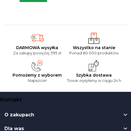
5
gwiazdek.
DARMOWA wysyłka
Wszystko na stanie
Za zakupy powyżej 399 zł
Ponad 80 000 produktów
Pomożemy z wyborem
Szybka dostawa
Napiszcie!
Towar wysyłamy w ciągu 24 h
S
Kontakt
t
o
O zakupach
p
k
Dla was