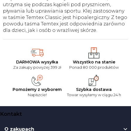
l
utrzyma się podczas kąpieli pod prysznicem,
i
pływania lub uprawiania sportu. Klej zastosowany
s
w taśmie Temtex Classic jest hipoalergiczny. Z tego
t
powodu taśma Temtex jest odpowiednia zarówno
y
dla dzieci, jak i osób o wrażliwej skórze.
DARMOWA wysyłka
Wszystko na stanie
Za zakupy powyżej 399 zł
Ponad 80 000 produktów
Pomożemy z wyborem
Szybka dostawa
Napiszcie!
Towar wysyłamy w ciągu 24 h
S
Kontakt
t
o
O zakupach