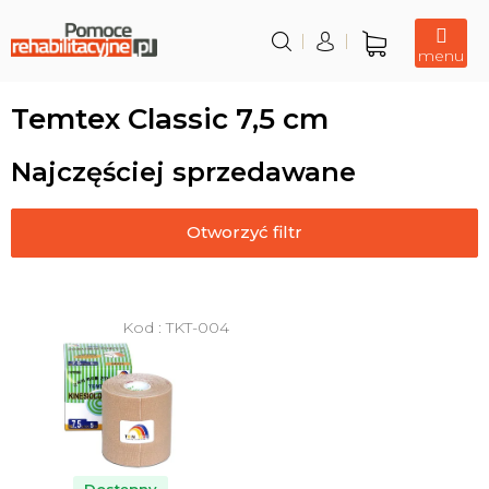
Przejść
do
treści
Koszyk
Temtex Classic 7,5 cm
Najczęściej sprzedawane
Otworzyć filtr
L
i
Kod :
TKT-004
s
t
a
p
r