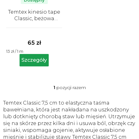
o
Dostępny
d
Temtex kinesio tape
u
Classic, beżowa
k
taśma tapingowa
Średnia
7,5cm x 5m
t
ocena
produktu
ó
65 zł
wynosi
w
Cena
13 zł / 1 m
5,0
jednostkowa:
na
Szczegóły
5
gwiazdek.
1
pozycji razem
K
o
n
Temtex Classic 7,5 cm to elastyczna taśma
t
bawełniana, która jest nakładana na uszkodzony
r
lub dotknięty chorobą staw lub mięsień. Utrzymuje
o
się na skórze przez kilka dni i usuwa ból, obrzęk czy
l
siniaki, wspomaga gojenie, aktywuje osłabione
k
i
mięśnie i stabilizuje stawy. Temtex Classic 7,5 cm