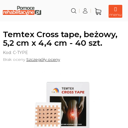
Przejść
do
treści
Koszyk
Temtex Cross tape, beżowy,
5,2 cm x 4,4 cm - 40 szt.
Kod:
C-TYPE
Średnia
Brak oceny
Szczegóły oceny
ocena
produktu
wynosi
0,0
na
5
gwiazdek.