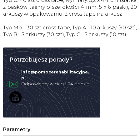
Typ C: 40 szt cross tape, wymiary: 5,2 x 4,4 cm (siatka
z pasków taśmy o szerokości 4 mm, 5 x 6 paski), 20
arkuszy w opakowaniu, 2 cross tape na arkusz
Typ Mix: 130 szt cross tape, Typ A - 10 arkuszy (90 szt),
Typ B - 5 arkuszy (30 szt), Typ C - 5 arkuszy (10 szt)
Potrzebujesz porady?
info
@
pomocerehabilitacyjne.
pl