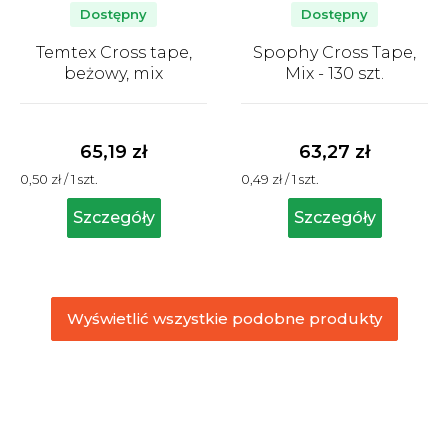
Dostępny
Dostępny
Temtex Cross tape,
Spophy Cross Tape,
beżowy, mix
Mix - 130 szt.
Średnia
Średnia
ocena
ocena
produktu
produktu
65,19 zł
63,27 zł
wynosi
wynosi
Cena
Cena
0,50 zł / 1 szt.
0,49 zł / 1 szt.
4,3
5,0
jednostkowa:
jednostkowa:
na
na
Szczegóły
Szczegóły
5
5
gwiazdek.
gwiazdek.
Wyświetlić wszystkie podobne produkty