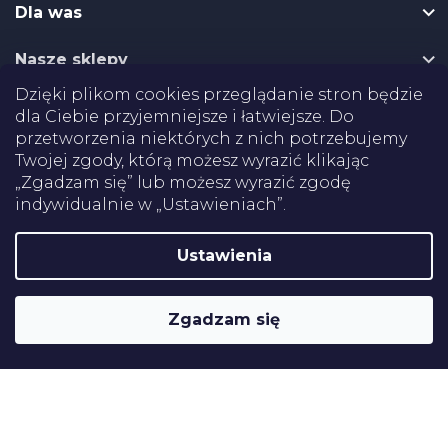
k
Dla was
a
Nasze sklepy
Dzięki plikom cookies przeglądanie stron będzie
Dostawa
dla Ciebie przyjemniejsze i łatwiejsze. Do
przetworzenia niektórych z nich potrzebujemy
Twojej zgody, którą możesz wyrazić klikając
Płatności
„Zgadzam się” lub możesz wyrazić zgodę
indywidualnie w „Ustawieniach”.
Certifikaty
Ustawienia
Shoptet
Copyright 2026
Pomoce rehabilitacyjne
. Wszystkie prawa
Zgadzam się
zastrzeżone.
Edytuj ustawienia plików cookie