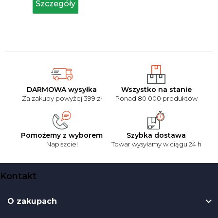
Szczegóły
5
gwiazdek.
DARMOWA wysyłka
Wszystko na stanie
Za zakupy powyżej 399 zł
Ponad 80 000 produktów
Pomożemy z wyborem
Szybka dostawa
Napiszcie!
Towar wysyłamy w ciągu 24 h
S
Kontakt
t
o
O zakupach
p