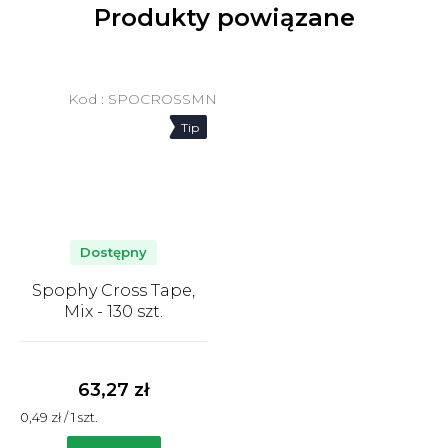
Produkty powiązane
Kod :
SPOCROSSMN
Tip
Dostępny
Spophy Cross Tape,
Mix - 130 szt.
Średnia
ocena
produktu
63,27 zł
wynosi
Cena
0,49 zł / 1 szt.
5,0
jednostkowa:
na