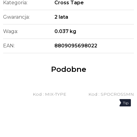
Kategoria
:
Cross Tape
Gwarancja
:
2 lata
Waga
:
0.037 kg
EAN
:
8809095698022
Podobne
Kod :
MIX-TYPE
Kod :
SPOCROSSMN
Tip