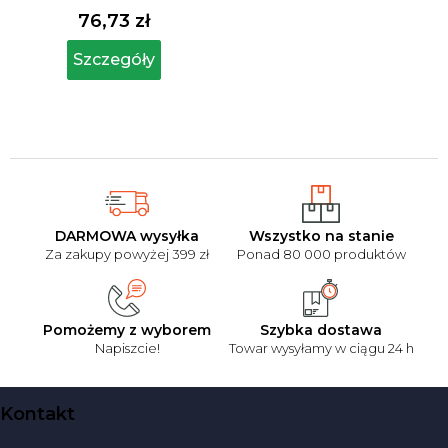
produktu
76,73 zł
wynosi
4,6
Szczegóły
na
5
gwiazdek.
DARMOWA wysyłka
Wszystko na stanie
Za zakupy powyżej 399 zł
Ponad 80 000 produktów
Pomożemy z wyborem
Szybka dostawa
Napiszcie!
Towar wysyłamy w ciągu 24 h
S
Kontakt
t