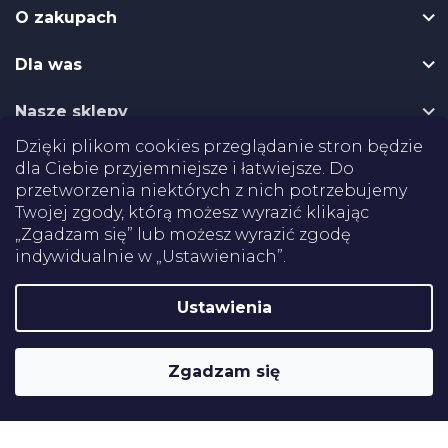
o
O zakupach
p
k
Dla was
a
Nasze sklepy
Dzięki plikom cookies przeglądanie stron będzie
Dostawa
dla Ciebie przyjemniejsze i łatwiejsze. Do
przetworzenia niektórych z nich potrzebujemy
Płatności
Twojej zgody, którą możesz wyrazić klikając
„Zgadzam się” lub możesz wyrazić zgodę
indywidualnie w „Ustawieniach”.
Certifikaty
Ustawienia
Shoptet
Copyright 2026
Pomoce rehabilitacyjne
. Wszystkie prawa
Zgadzam się
zastrzeżone.
Edytuj ustawienia plików cookie