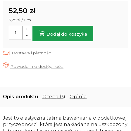
52,50 zł
Cena
5,25 zł / 1 m
jednostkowa:
Dodaj do koszyka
Dostawa i płatność
Opis
Ocena (3)
Opinie
Jest to elastyczna taśma bawełniana o dodatkowej
przyczepności, która jest nakładana na uszkodzony
lub problematyczny mięsień lub staw. Utrzymuje