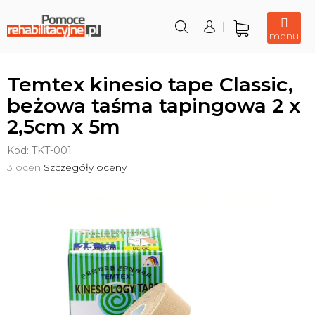
Przejść
do
treści
Koszyk
Temtex kinesio tape Classic,
beżowa taśma tapingowa 2 x
2,5cm x 5m
Kod:
TKT-001
Średnia
3 ocen
Szczegóły oceny
ocena
produktu
wynosi
5,0
na
5
gwiazdek.