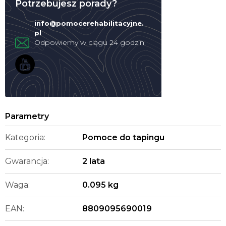
Potrzebujesz porady?
info
@
pomocerehabilitacyjne.
pl
Kategoria
:
Pomoce do tapingu
Gwarancja
:
2 lata
Waga
:
0.095 kg
EAN
:
8809095690019