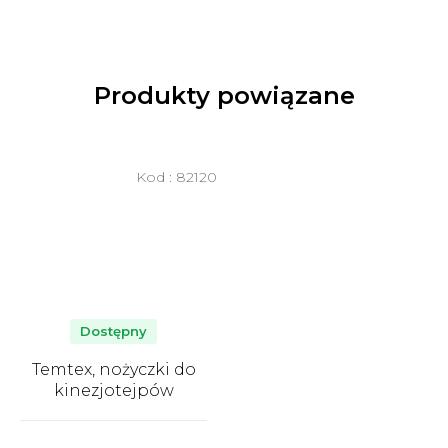
Produkty powiązane
Kod :
82120
Dostępny
Temtex, nożyczki do
kinezjotejpów
Średnia
ocena