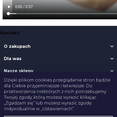
S
Kontakt
t
o
O zakupach
p
k
Dla was
a
Nasze sklepy
Dzięki plikom cookies przeglądanie stron będzie
Dostawa
dla Ciebie przyjemniejsze i łatwiejsze. Do
przetworzenia niektórych z nich potrzebujemy
Twojej zgody, którą możesz wyrazić klikając
Płatności
„Zgadzam się” lub możesz wyrazić zgodę
indywidualnie w „Ustawieniach”.
Certifikaty