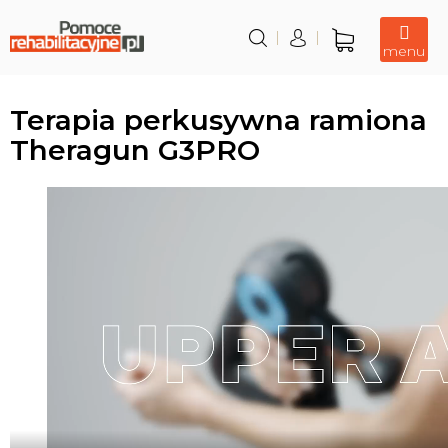
Przejść
do
treści
Koszyk
Terapia perkusywna ramiona
Theragun G3PRO