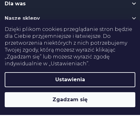
k
Dla was
a
Nasze sklepy
Dzięki plikom cookies przeglądanie stron będzie
Dostawa
dla Ciebie przyjemniejsze i łatwiejsze. Do
przetworzenia niektórych z nich potrzebujemy
Twojej zgody, którą możesz wyrazić klikając
Płatności
„Zgadzam się” lub możesz wyrazić zgodę
indywidualnie w „Ustawieniach”.
Certifikaty
Ustawienia
Shoptet
Copyright 2026
Pomoce rehabilitacyjne
. Wszystkie prawa
Zgadzam się
zastrzeżone.
Edytuj ustawienia plików cookie