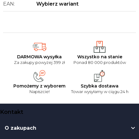
EAN
:
Wybierz wariant
DARMOWA wysyłka
Wszystko na stanie
Za zakupy powyżej 399 zł
Ponad 80 000 produktów
Pomożemy z wyborem
Szybka dostawa
Napiszcie!
Towar wysyłamy w ciągu 24 h
S
Kontakt
t
o
O zakupach
p