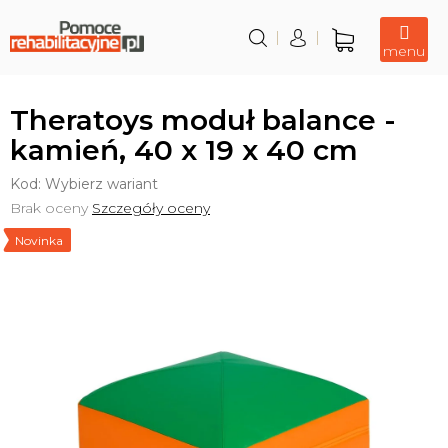
Przejść
do
treści
Koszyk
Theratoys moduł balance -
kamień, 40 x 19 x 40 cm
Kod:
Wybierz wariant
Średnia
Brak oceny
Szczegóły oceny
ocena
Novinka
produktu
wynosi
0,0
na
5
gwiazdek.