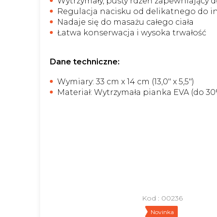
Wytrzymały, pusty rdzeń zapewniający 
Regulacja nacisku od delikatnego do 
Nadaje się do masażu całego ciała
Łatwa konserwacja i wysoka trwałość
Dane techniczne:
Wymiary: 33 cm x 14 cm (13,0" x 5,5")
Materiał: Wytrzymała pianka EVA (do 3
Kod :
00236
Novinka