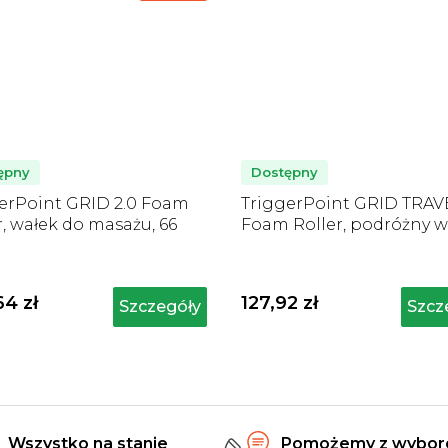
ępny
Dostępny
erPoint GRID 2.0 Foam
TriggerPoint GRID TRAV
r, wałek do masażu, 66
Foam Roller, podróżny w
zarny
do masażu, czarny
64 zł
127,92 zł
Szczegóły
Szcz
Wszystko na stanie
Pomożemy z wybo