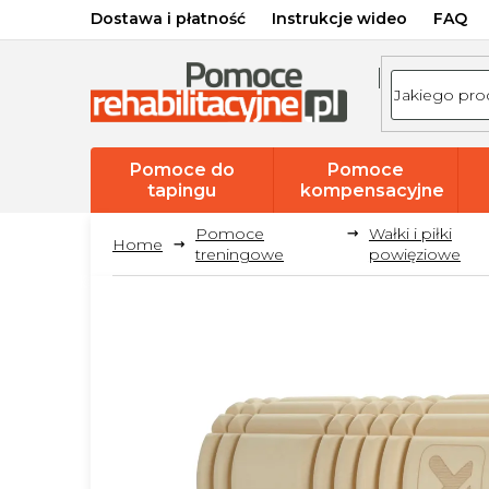
Przejść
Dostawa i płatność
Instrukcje wideo
FAQ
do
treści
Pomoce do
Pomoce
tapingu
kompensacyjne
Pomoce
Wałki i piłki
treningowe
powięziowe