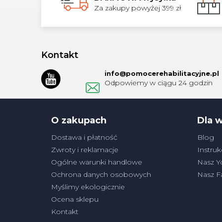
Za zakupy powyżej 399 zł
S
t
Kontakt
o
info
@
pomocerehabilitacyjne.pl
p
k
a
O zakupach
Dla 
Dostawa i płatność
Blog
Zwroty i reklamacje
Instruk
Ogólne warunki handlowe
Nasz Y
Ochrona danych osobowych
Nasz 
Myślimy ekologicznie
Ocena sklepu
Kontakt