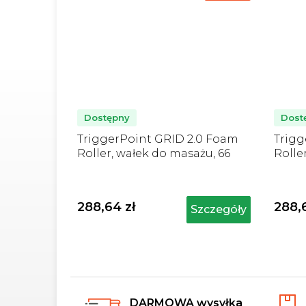
Dostępny
Dost
TriggerPoint GRID 2.0 Foam
Trigg
Roller, wałek do masażu, 66
Rolle
cm, pomarańczowy
cm, c
288,64 zł
288,
Szczegóły
DARMOWA wysyłka