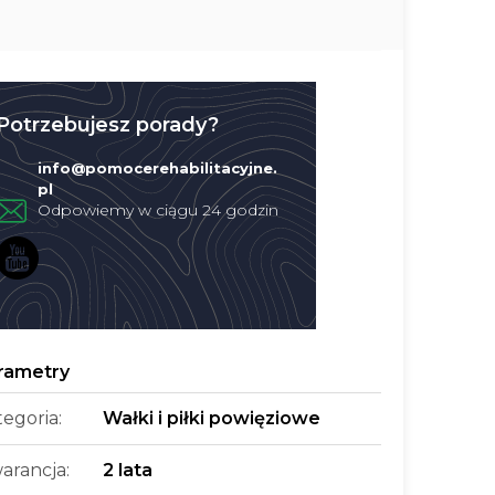
Potrzebujesz porady?
info
@
pomocerehabilitacyjne.
pl
tegoria
:
Wałki i piłki powięziowe
arancja
:
2 lata