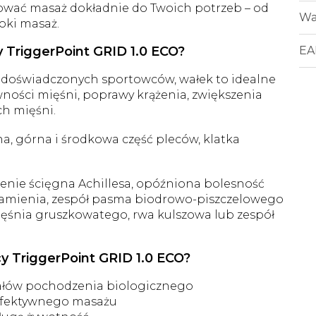
ować masaż dokładnie do Twoich potrzeb – od
Wa
oki masaż.
y TriggerPoint GRID 1.0 ECO?
EA
 i doświadczonych sportowców, wałek to idealne
ywności mięśni, poprawy krążenia, zwiększenia
h mięśni.
na, górna i środkowa część pleców, klatka
enie ścięgna Achillesa, opóźniona bolesność
ramienia, zespół pasma biodrowo-piszczelowego
 mięśnia gruszkowatego, rwa kulszowa lub zespół
y TriggerPoint GRID 1.0 ECO?
ałów pochodzenia biologicznego
efektywnego masażu