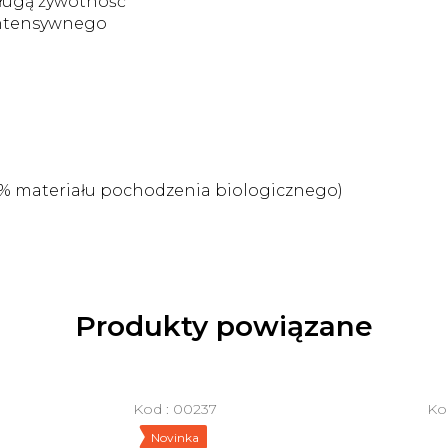
długą żywotność
intensywnego
0% materiału pochodzenia biologicznego)
Produkty powiązane
Kod :
00237
Ko
Novinka