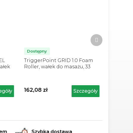
Produkt
następny
Dostępny
EL
TriggerPoint GRID 1.0 Foam
ałek
Roller, wałek do masażu, 33
cm, zielony
162,08 zł
egóły
Szczegóły
rem
Szybka dostawa