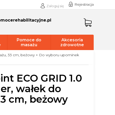
Rejestracja
Zaloguj się
mocerehabilitacyjne.pl
Koszyk
Pomoce do
Akcesoria
e
masażu
zdrowotne
sażu, 33 cm, beżowy
+ Do wyboru upominek
int ECO GRID 1.0
er, wałek do
33 cm, beżowy