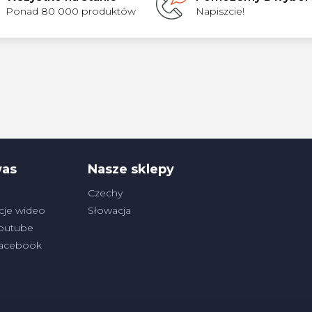
Ponad 80 000 produktów
Napiszcie!
was
Nasze sklepy
Czechy
cje wideo
Słowacja
outube
Facebook