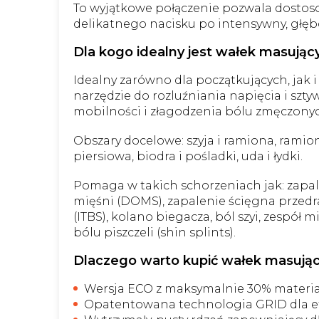
To wyjątkowe połączenie pozwala dostos
delikatnego nacisku po intensywny, głęb
Dla kogo idealny jest wałek masując
Idealny zarówno dla początkujących, jak
narzędzie do rozluźniania napięcia i szt
mobilności i złagodzenia bólu zmęczonyc
Obszary docelowe: szyja i ramiona, ramio
piersiowa, biodra i pośladki, uda i łydki.
Pomaga w takich schorzeniach jak: zapal
mięśni (DOMS), zapalenie ścięgna przed
(ITBS), kolano biegacza, ból szyi, zespół
bólu piszczeli (shin splints).
Dlaczego warto kupić wałek masując
Wersja ECO z maksymalnie 30% materi
Opatentowana technologia GRID dla 