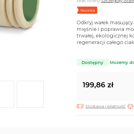
Średnia
Brak oceny
Szczegóły ocen
ocena
Novinka
produktu
wynosi
Odkryj wałek masujący 
0,0
na
mięśnie i poprawia mob
5
trwałej, ekologicznej k
gwiazdek.
regeneracji całego cia
Możemy do
Dostępny
199,86 zł
Cena
jednostkowa:
Dostawa i płatność