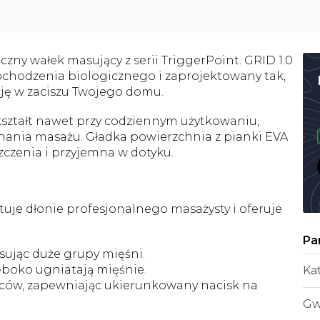
zny wałek masujący z serii TriggerPoint. GRID 1.0
ochodzenia biologicznego i zaprojektowany tak,
ję w zaciszu Twojego domu.
kształt nawet przy codziennym użytkowaniu,
ania masażu. Gładka powierzchnia z pianki EVA
zczenia i przyjemna w dotyku.
uje dłonie profesjonalnego masażysty i oferuje
asując duże grupy mięśni.
łęboko ugniatają mięśnie.
Ka
alców, zapewniając ukierunkowany nacisk na
Gw