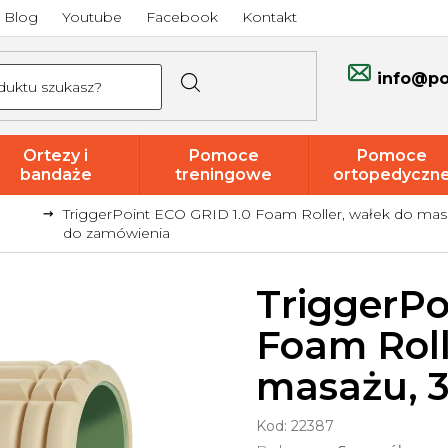
Blog
Youtube
Facebook
Kontakt
info@po
Ortezy i
Pomoce
Pomoce
bandaże
treningowe
ortopedyczn
TriggerPoint ECO GRID 1.0 Foam Roller, wałek do ma
Promocje i
do zamówienia
wyprzedaże
TriggerPo
Foam Roll
masażu, 
Kod:
22387