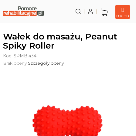
Przejść
do
treści
Koszyk
Wałek do masażu, Peanut
Spiky Roller
Kod:
SPMB 434
Średnia
Brak oceny
Szczegóły oceny
ocena
produktu
wynosi
0,0
na
5
gwiazdek.