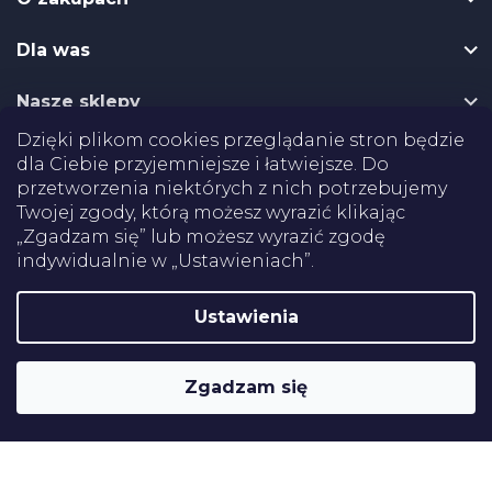
p
k
Dla was
a
Nasze sklepy
Dzięki plikom cookies przeglądanie stron będzie
Dostawa
dla Ciebie przyjemniejsze i łatwiejsze. Do
przetworzenia niektórych z nich potrzebujemy
Twojej zgody, którą możesz wyrazić klikając
Płatności
„Zgadzam się” lub możesz wyrazić zgodę
indywidualnie w „Ustawieniach”.
Certifikaty
Ustawienia
Shoptet
Copyright 2026
Pomoce rehabilitacyjne
. Wszystkie prawa
Zgadzam się
zastrzeżone.
Edytuj ustawienia plików cookie