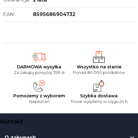
EAN
:
8595686904732
DARMOWA wysyłka
Wszystko na stanie
Za zakupy powyżej 399 zł
Ponad 80 000 produktów
Pomożemy z wyborem
Szybka dostawa
Napiszcie!
Towar wysyłamy w ciągu 24 h
S
Kontakt
t
o
O zakupach