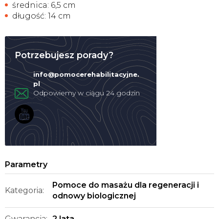
średnica: 6,5 cm
długość: 14 cm
Potrzebujesz porady?
info
@
pomocerehabilitacyjne.
pl
Pomoce do masażu dla regeneracji i
Kategoria
:
odnowy biologicznej
Gwarancja
:
2 lata