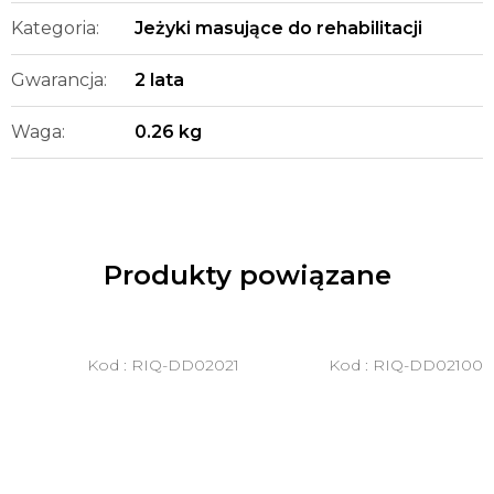
Kategoria
:
Jeżyki masujące do rehabilitacji
Gwarancja
:
2 lata
Waga
:
0.26 kg
Produkty powiązane
Kod :
RIQ-DD02021
Kod :
RIQ-DD02100