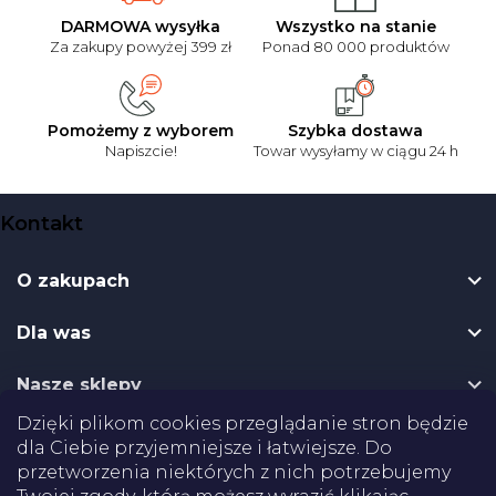
DARMOWA wysyłka
Wszystko na stanie
Za zakupy powyżej 399 zł
Ponad 80 000 produktów
Pomożemy z wyborem
Szybka dostawa
Napiszcie!
Towar wysyłamy w ciągu 24 h
S
Kontakt
t
o
O zakupach
p
k
Dla was
a
Nasze sklepy
Dzięki plikom cookies przeglądanie stron będzie
Dostawa
dla Ciebie przyjemniejsze i łatwiejsze. Do
przetworzenia niektórych z nich potrzebujemy