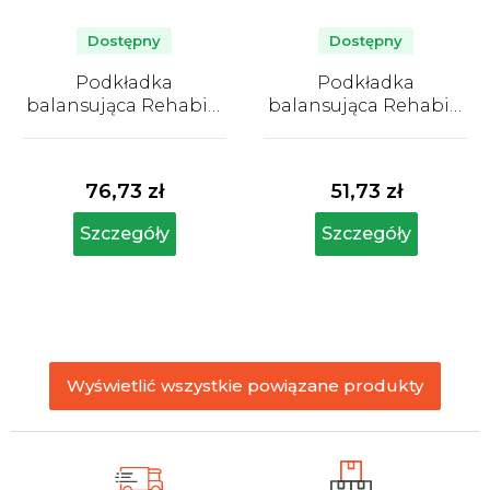
Dostępny
Dostępny
Podkładka
Podkładka
balansująca Rehabiq,
balansująca Rehabiq,
33 cm, niebieska
półkula
Średnia
Średnia
ocena
ocena
produktu
produktu
76,73 zł
51,73 zł
wynosi
wynosi
4,9
4,9
Szczegóły
Szczegóły
na
na
5
5
gwiazdek.
gwiazdek.
Wyświetlić wszystkie powiązane produkty