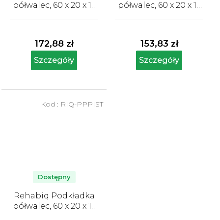
półwalec, 60 x 20 x 12
półwalec, 60 x 20 x 12
cm, niebieska
cm, pomarańczowa
Średnia
Średnia
ocena
ocena
produktu
produktu
172,88 zł
153,83 zł
wynosi
wynosi
5,0
5,0
Szczegóły
Szczegóły
na
na
5
5
gwiazdek.
gwiazdek.
Kod :
RIQ-PPPIST
Dostępny
Rehabiq Podkładka
półwalec, 60 x 20 x 12
cm, zielona