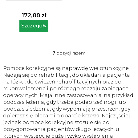
Średnia
ocena
produktu
172,88 zł
wynosi
5,0
Szczegóły
na
5
gwiazdek.
7
pozycji razem
K
o
n
Pomoce korekcyjne są naprawdę wielofunkcyjne.
t
Nadają się do rehabilitacji, do układania pacjenta
r
na łóżku, do ćwiczeń rehabilitacyjnych oraz do
o
rekonwalescencji po różnego rodzaju zabiegach
l
operacyjnych. Mają inne zastosowania, na przykład
k
i
podczas leżenia, gdy trzeba podeprzeć nogi lub
l
podczas siedzenia, gdy wypełniają przestrzeń, gdy
i
opierasz się plecami o oparcie krzesła. Najczęściej
s
jednak pomoce korekcyjne stosuje się do
t
pozycjonowania pacjentów długo leżących, u
y
których występuje duże ryzyko wystąpienia