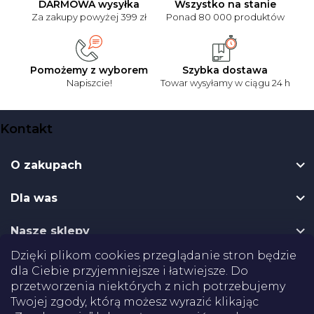
DARMOWA wysyłka
Wszystko na stanie
Za zakupy powyżej 399 zł
Ponad 80 000 produktów
Pomożemy z wyborem
Szybka dostawa
Napiszcie!
Towar wysyłamy w ciągu 24 h
S
Kontakt
t
o
O zakupach
p
k
Dla was
a
Nasze sklepy
Dzięki plikom cookies przeglądanie stron będzie
Dostawa
dla Ciebie przyjemniejsze i łatwiejsze. Do
przetworzenia niektórych z nich potrzebujemy
Twojej zgody, którą możesz wyrazić klikając
Płatności