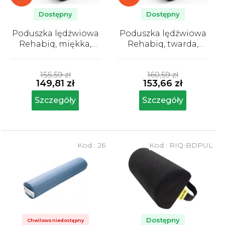
r
o
Dostępny
Dostępny
d
Poduszka lędźwiowa
Poduszka lędźwiowa
u
Rehabiq, miękka,
Rehabiq, twarda,
k
czarna
czarna
Średnia
Średnia
t
ocena
ocena
155,59 zł
160,59 zł
produktu
produktu
ó
149,81 zł
153,66 zł
wynosi
wynosi
w
4,8
5,0
Szczegóły
Szczegóły
na
na
5
5
gwiazdek.
gwiazdek.
Kod :
26
Kod :
RIQ-BDPUL
Dostępny
Chwilowo niedostępny