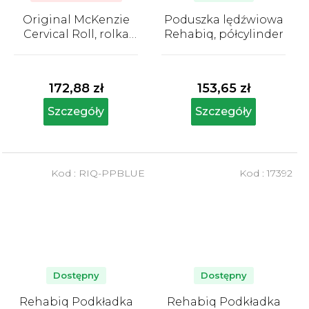
Original McKenzie
Poduszka lędźwiowa
Cervical Roll, rolka
Rehabiq, półcylinder
szyjna
Średnia
Średnia
ocena
ocena
produktu
produktu
172,88 zł
153,65 zł
wynosi
wynosi
5,0
5,0
Szczegóły
Szczegóły
na
na
5
5
gwiazdek.
gwiazdek.
Kod :
RIQ-PPBLUE
Kod :
17392
Dostępny
Dostępny
Rehabiq Podkładka
Rehabiq Podkładka