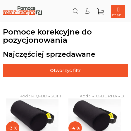
Przejść
do
treści
Koszyk
Pomoce korekcyjne do
pozycjonowania
Najczęściej sprzedawane
Otworzyć filtr
L
i
Kod :
RIQ-BDRSOFT
Kod :
RIQ-BDRHARD
s
t
a
p
–3 %
–4 %