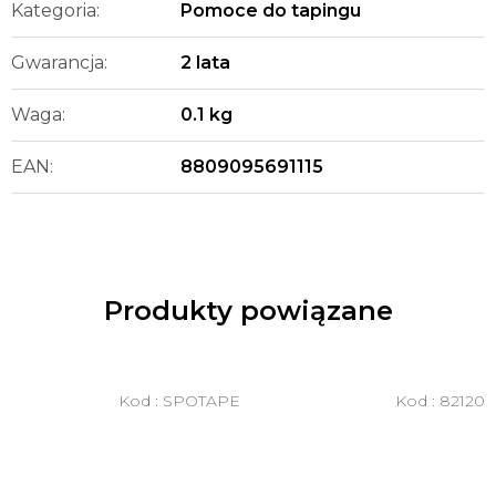
Kategoria
:
Pomoce do tapingu
Gwarancja
:
2 lata
Waga
:
0.1 kg
EAN
:
8809095691115
Produkty powiązane
Kod :
SPOTAPE
Kod :
82120