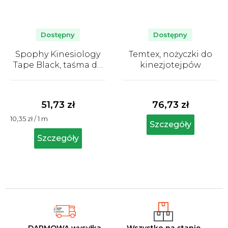
Dostępny
Dostępny
Spophy Kinesiology
Temtex, nożyczki do
Tape Black, taśma do
kinezjotejpów
tapingu czarna, 5 cm x
Średnia
Średnia
5 m
ocena
ocena
produktu
produktu
51,73 zł
76,73 zł
wynosi
wynosi
Cena
10,35 zł / 1 m
4,9
4,6
Szczegóły
jednostkowa:
na
na
Szczegóły
5
5
gwiazdek.
gwiazdek.
DARMOWA wysyłka
Wszystko na stanie