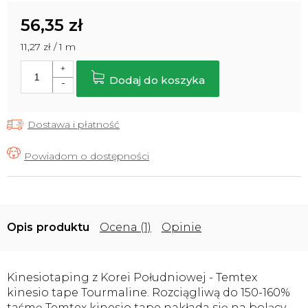
56,35 zł
Cena
11,27 zł / 1 m
jednostkowa:
Dodaj do koszyka
Dostawa i płatność
Opis
Ocena (1)
Opinie
Kinesiotaping z Korei Południowej - Temtex
kinesio tape Tourmaline. Rozciągliwą do 150-160%
taśmę Temtex kinesio tape nakłada się na bolący