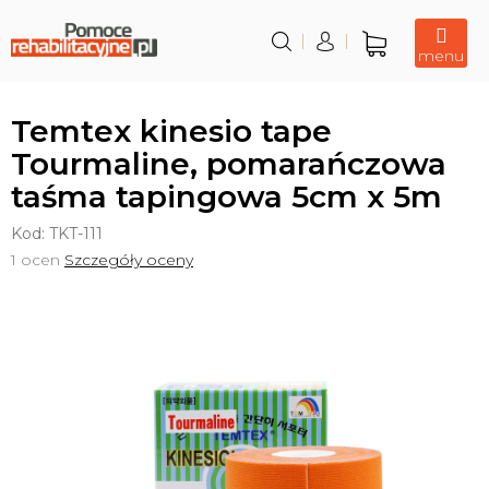
Przejść
do
treści
Koszyk
Temtex kinesio tape
Tourmaline, pomarańczowa
taśma tapingowa 5cm x 5m
Kod:
TKT-111
Średnia
1 ocen
Szczegóły oceny
ocena
produktu
wynosi
5,0
na
5
gwiazdek.