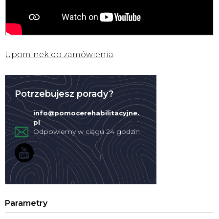
Upominek do zamówienia
Potrzebujesz porady?
info
@
pomocerehabilitacyjne.
pl