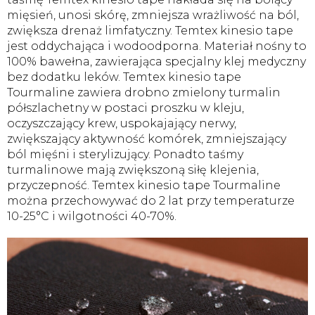
mięsień, unosi skórę, zmniejsza wrażliwość na ból,
zwiększa drenaż limfatyczny. Temtex kinesio tape
jest oddychająca i wodoodporna. Materiał nośny to
100% bawełna, zawierająca specjalny klej medyczny
bez dodatku leków. Temtex kinesio tape
Tourmaline zawiera drobno zmielony turmalin
półszlachetny w postaci proszku w kleju,
oczyszczający krew, uspokajający nerwy,
zwiększający aktywność komórek, zmniejszający
ból mięśni i sterylizujący. Ponadto taśmy
turmalinowe mają zwiększoną siłę klejenia,
przyczepność. Temtex kinesio tape Tourmaline
można przechowywać do 2 lat przy temperaturze
10-25°C i wilgotności 40-70%.