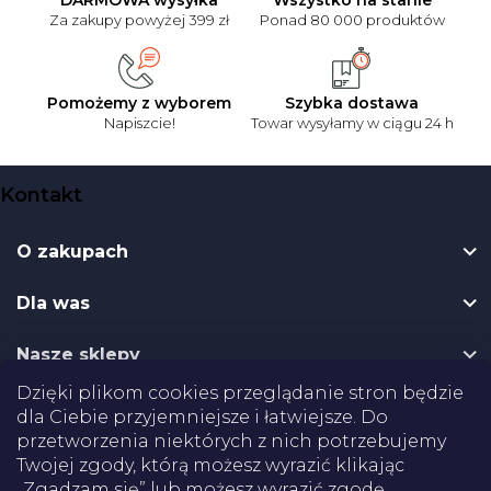
Za zakupy powyżej 399 zł
Ponad 80 000 produktów
Pomożemy z wyborem
Szybka dostawa
Napiszcie!
Towar wysyłamy w ciągu 24 h
S
Kontakt
t
o
O zakupach
p
k
Dla was
a
Nasze sklepy
Dzięki plikom cookies przeglądanie stron będzie
Dostawa
dla Ciebie przyjemniejsze i łatwiejsze. Do
przetworzenia niektórych z nich potrzebujemy
Płatności
Twojej zgody, którą możesz wyrazić klikając
„Zgadzam się” lub możesz wyrazić zgodę