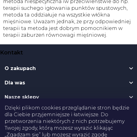
metoda niespecyficzna iw przeciwieństwie do np.
terapii suchego igłowania punktów spustowych,
metoda ta oddziałuje na wszystkie włókna
mięśniowe. Uważam jednak, że przy odpowiedniej
terapii ta metoda jest dobrym pomocnikiem w
terapii zaburzeń równowagi mięśniowej.
S
Kontakt
t
o
O zakupach
p
k
Dla was
a
Nasze sklepy
Dzięki plikom cookies przeglądanie stron będzie
Dostawa
dla Ciebie przyjemniejsze i łatwiejsze. Do
przetworzenia niektórych z nich potrzebujemy
Twojej zgody, którą możesz wyrazić klikając
Płatności
„Zgadzam się” lub możesz wyrazić zgodę