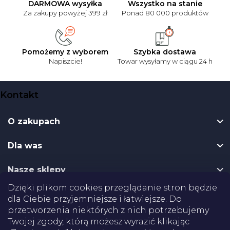
DARMOWA wysyłka
Wszystko na stanie
Za zakupy powyżej 399 zł
Ponad 80 000 produktów
Pomożemy z wyborem
Szybka dostawa
Napiszcie!
Towar wysyłamy w ciągu 24 h
S
Kontakt
t
o
O zakupach
p
k
Dla was
a
Nasze sklepy
Dzięki plikom cookies przeglądanie stron będzie
Dostawa
dla Ciebie przyjemniejsze i łatwiejsze. Do
przetworzenia niektórych z nich potrzebujemy
Twojej zgody, którą możesz wyrazić klikając
Płatności