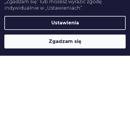
„Zgadzam się” lub możesz wyrazić zgodę
indywidualnie w „Ustawieniach”.
Certifikaty
Ustawienia
Shoptet
Copyright 2026
Pomoce rehabilitacyjne
. Wszystkie prawa
Zgadzam się
zastrzeżone.
Edytuj ustawienia plików cookie