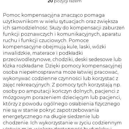
20
pozycji razem
K
o
n
Pomoc kompensacyjna znacząco pomaga
t
użytkownikom w wielu sytuacjach oraz zwiększa
r
ich samodzielność. Służy do kompensacji zaburzeń
o
funkcji poznawczych i komunikacyjnych, aparatu
l
ruchu i funkcji czuciowych. Pomoce
k
i
kompensacyjne obejmują kule, laski, wózki
l
inwalidzkie, materace i podkładki
i
przeciwodleżynowe, chodziki, deski sedesowe lub
s
łóżka rozkładane. Dzięki pomocy kompensacyjnej
t
osoba niepełnosprawna może łatwiej pracować,
y
wykonywać codzienne czynności lub korzystać z
zajęć rekreacyjnych. Z pomocy tych korzystają np.
osoby po amputacji kończyn dolnych, pacjenci z
mózgowym porażeniem dziecięcym lub pacjenci,
którzy z powodu ogólnego osłabienia fizycznego
nie są w stanie pokryć zapotrzebowania
energetycznego na długie siedzenie lub
chodzenie. Ich wykorzystanie w życiu codziennym