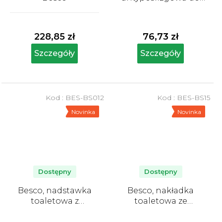
wanny, niebieska
Średnia
ocena
produktu
228,85 zł
76,73 zł
wynosi
5,0
Szczegóły
Szczegóły
na
5
gwiazdek.
Kod :
BES-BS012
Kod :
BES-BS15
Novinka
Novinka
Dostępny
Dostępny
Besco, nadstawka
Besco, nakładka
toaletowa z
toaletowa ze
mocowaniem
zdejmowanymi
uchwytami