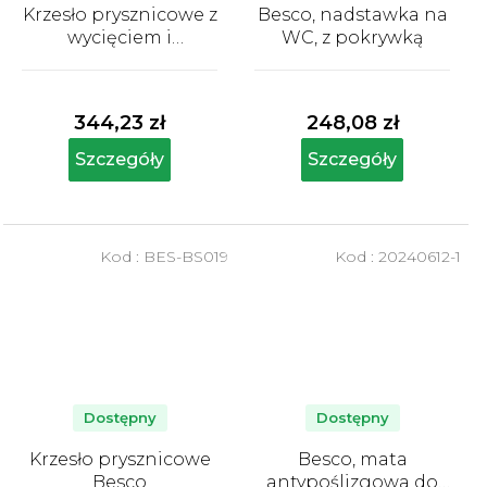
Krzesło prysznicowe z
Besco, nadstawka na
wycięciem i
WC, z pokrywką
oparciem Besco
Średnia
Średnia
ocena
ocena
produktu
produktu
344,23 zł
248,08 zł
wynosi
wynosi
5,0
5,0
Szczegóły
Szczegóły
na
na
5
5
gwiazdek.
gwiazdek.
Kod :
BES-BS019
Kod :
20240612-1
Dostępny
Dostępny
Krzesło prysznicowe
Besco, mata
Besco
antypoślizgowa do