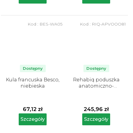
na
na
5
5
gwiazdek.
gwiazdek.
Kod :
BES-WA05
Kod :
RIQ-APVOOO81
Dostępny
Dostępny
Kula francuska Besco,
Rehabiq poduszka
niebieska
anatomiczno-
ortopedyczna, 60 x 35
x 12 cm, Aloe Vera
67,12 zł
245,96 zł
Szczegóły
Szczegóły