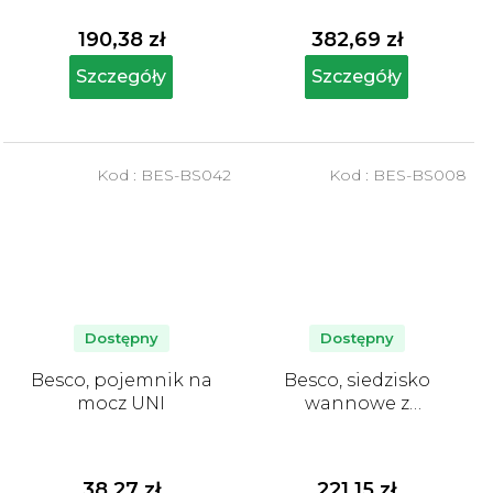
190,38 zł
382,69 zł
Szczegóły
Szczegóły
Kod :
BES-BS042
Kod :
BES-BS008
Dostępny
Dostępny
Besco, pojemnik na
Besco, siedzisko
mocz UNI
wannowe z
uchwytem
38,27 zł
221,15 zł