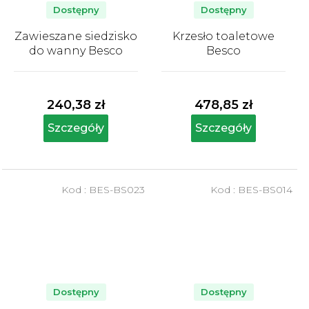
Dostępny
Dostępny
Zawieszane siedzisko
Krzesło toaletowe
do wanny Besco
Besco
Średnia
Średnia
ocena
ocena
produktu
produktu
240,38 zł
478,85 zł
wynosi
wynosi
5,0
5,0
Szczegóły
Szczegóły
na
na
5
5
gwiazdek.
gwiazdek.
Kod :
BES-BS023
Kod :
BES-BS014
Dostępny
Dostępny