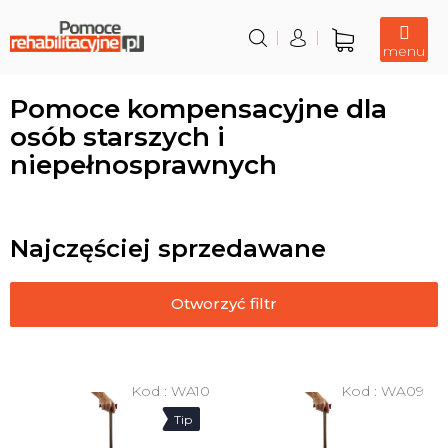
Przejść
do
treści
Koszyk
Pomoce kompensacyjne dla
osób starszych i
niepełnosprawnych
Najczęściej sprzedawane
Otworzyć filtr
L
i
Kod :
WA10
Kod :
WA09
s
Tip
t