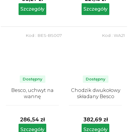
Szczegóły
Szczegóły
Kod :
BES-BS007
Kod :
WA21
Dostępny
Dostępny
Besco, uchwyt na
Chodzik dwukołowy
wannę
składany Besco
Średnia
Średnia
ocena
ocena
produktu
produktu
286,54 zł
382,69 zł
wynosi
wynosi
5,0
5,0
Szczegóły
Szczegóły