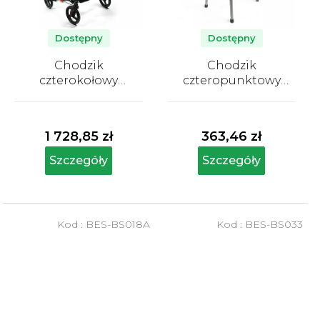
Dostępny
Dostępny
Chodzik
Chodzik
czterokołowy
czteropunktowy
składany Besco
składany Besco
Średnia
Średnia
ocena
ocena
produktu
produktu
1 728,85 zł
363,46 zł
wynosi
wynosi
5,0
5,0
Szczegóły
Szczegóły
na
na
5
5
gwiazdek.
gwiazdek.
Kod :
BES-BS018A
Kod :
BES-BS033