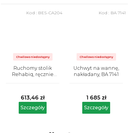
Kod :
BES-CA204
Kod :
BA 7141
Chwilowo niedostępny
Chwilowo niedostępny
Ruchomy stolik
Uchwyt na wannę,
Rehabiq, ręcznie
nakładany, BA 7141
regulowana
Średnia
Średnia
wysokość
ocena
ocena
produktu
produktu
613,46 zł
1 685 zł
wynosi
wynosi
5,0
5,0
Szczegóły
Szczegóły
na
na
5
5
gwiazdek.
gwiazdek.