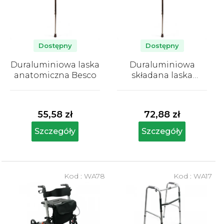
a
p
r
o
Dostępny
Dostępny
d
Duraluminiowa laska
Duraluminiowa
u
anatomiczna Besco
składana laska
k
anatomiczna Besco
Średnia
Średnia
t
ocena
ocena
produktu
produktu
ó
55,58 zł
72,88 zł
wynosi
wynosi
w
5,0
5,0
Szczegóły
Szczegóły
na
na
5
5
gwiazdek.
gwiazdek.
Kod :
WA78
Kod :
WA17