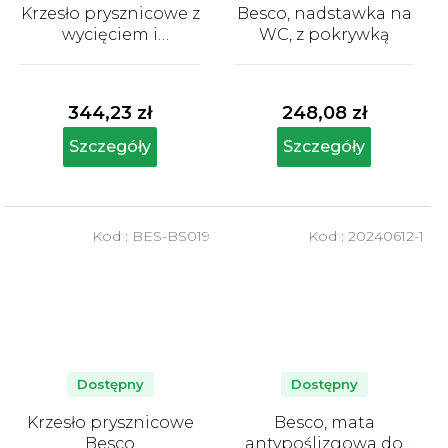
Krzesło prysznicowe z
Besco, nadstawka na
wycięciem i
WC, z pokrywką
oparciem Besco
Średnia
Średnia
ocena
ocena
produktu
produktu
344,23 zł
248,08 zł
wynosi
wynosi
5,0
5,0
Szczegóły
Szczegóły
na
na
5
5
gwiazdek.
gwiazdek.
Kod :
BES-BS019
Kod :
20240612-1
Dostępny
Dostępny
Krzesło prysznicowe
Besco, mata
Besco
antypoślizgowa do