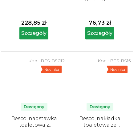
wanny, niebieska
Średnia
ocena
produktu
228,85 zł
76,73 zł
wynosi
5,0
Szczegóły
Szczegóły
na
5
gwiazdek.
Kod :
BES-BS012
Kod :
BES-BS15
Novinka
Novinka
Dostępny
Dostępny
Besco, nadstawka
Besco, nakładka
toaletowa z
toaletowa ze
mocowaniem
zdejmowanymi
uchwytami