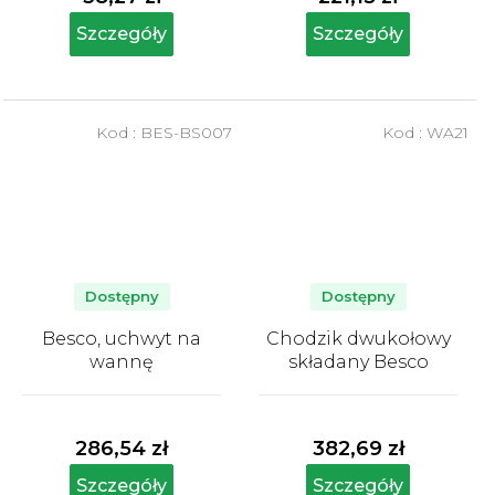
Szczegóły
Szczegóły
Kod :
BES-BS007
Kod :
WA21
Dostępny
Dostępny
Besco, uchwyt na
Chodzik dwukołowy
wannę
składany Besco
Średnia
Średnia
ocena
ocena
produktu
produktu
286,54 zł
382,69 zł
wynosi
wynosi
5,0
5,0
Szczegóły
Szczegóły