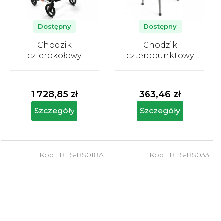
Dostępny
Dostępny
Chodzik
Chodzik
czterokołowy
czteropunktowy
składany Besco
składany Besco
Średnia
Średnia
ocena
ocena
produktu
produktu
1 728,85 zł
363,46 zł
wynosi
wynosi
5,0
5,0
Szczegóły
Szczegóły
na
na
5
5
gwiazdek.
gwiazdek.
Kod :
BES-BS018A
Kod :
BES-BS033