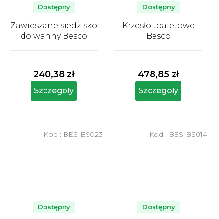
Dostępny
Dostępny
Zawieszane siedzisko
Krzesło toaletowe
do wanny Besco
Besco
Średnia
Średnia
ocena
ocena
produktu
produktu
240,38 zł
478,85 zł
wynosi
wynosi
5,0
5,0
Szczegóły
Szczegóły
na
na
5
5
gwiazdek.
gwiazdek.
Kod :
BES-BS023
Kod :
BES-BS014
Dostępny
Dostępny