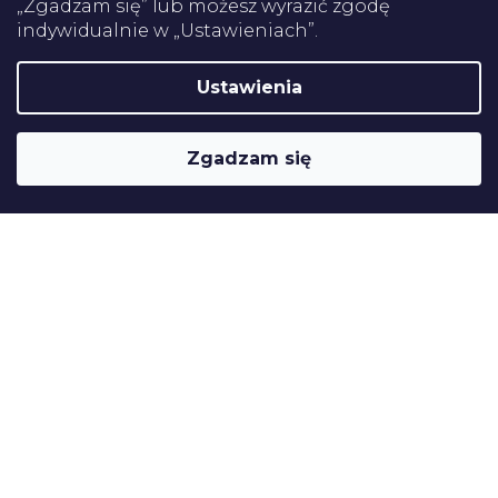
„Zgadzam się” lub możesz wyrazić zgodę
indywidualnie w „Ustawieniach”.
Certifikaty
Ustawienia
Shoptet
Copyright 2026
Pomoce rehabilitacyjne
. Wszystkie prawa
Zgadzam się
zastrzeżone.
Edytuj ustawienia plików cookie