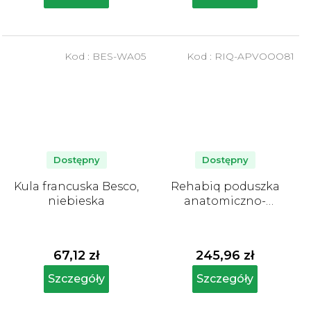
na
na
5
5
gwiazdek.
gwiazdek.
Kod :
BES-WA05
Kod :
RIQ-APVOOO81
Dostępny
Dostępny
Kula francuska Besco,
Rehabiq poduszka
niebieska
anatomiczno-
ortopedyczna, 60 x 35
x 12 cm, Aloe Vera
67,12 zł
245,96 zł
Szczegóły
Szczegóły