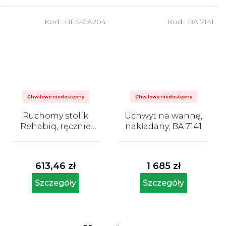
Kod :
BES-CA204
Kod :
BA 7141
Chwilowo niedostępny
Chwilowo niedostępny
Ruchomy stolik
Uchwyt na wannę,
Rehabiq, ręcznie
nakładany, BA 7141
regulowana
Średnia
Średnia
wysokość
ocena
ocena
produktu
produktu
613,46 zł
1 685 zł
wynosi
wynosi
5,0
5,0
Szczegóły
Szczegóły
na
na
5
5
gwiazdek.
gwiazdek.