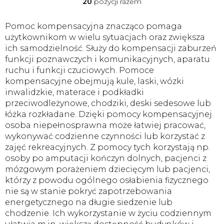
20
pozycji razem
K
o
n
Pomoc kompensacyjna znacząco pomaga
t
użytkownikom w wielu sytuacjach oraz zwiększa
r
ich samodzielność. Służy do kompensacji zaburzeń
o
funkcji poznawczych i komunikacyjnych, aparatu
l
ruchu i funkcji czuciowych. Pomoce
k
i
kompensacyjne obejmują kule, laski, wózki
l
inwalidzkie, materace i podkładki
i
przeciwodleżynowe, chodziki, deski sedesowe lub
s
łóżka rozkładane. Dzięki pomocy kompensacyjnej
t
osoba niepełnosprawna może łatwiej pracować,
y
wykonywać codzienne czynności lub korzystać z
zajęć rekreacyjnych. Z pomocy tych korzystają np.
osoby po amputacji kończyn dolnych, pacjenci z
mózgowym porażeniem dziecięcym lub pacjenci,
którzy z powodu ogólnego osłabienia fizycznego
nie są w stanie pokryć zapotrzebowania
energetycznego na długie siedzenie lub
chodzenie. Ich wykorzystanie w życiu codziennym