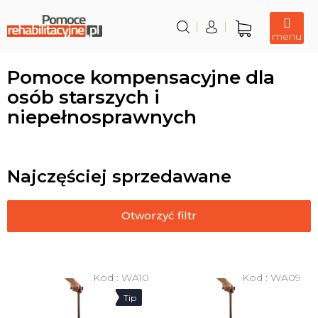
Przejść
do
treści
Koszyk
Pomoce kompensacyjne dla
osób starszych i
niepełnosprawnych
Najczęściej sprzedawane
Otworzyć filtr
L
i
Kod :
WA10
Kod :
WA09
s
Tip
t