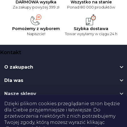
DARMOWA wysyłka
Wszystko na stanie
Za zakupy powyżej 399 zł
Ponad 80 000 produktów
Pomożemy z wyborem
Szybka dostawa
Napiszcie!
Towar wysyłamy w ciągu 24 h
S
Kontakt
t
o
O zakupach
p
k
Dla was
a
Nasze sklepy
Dzięki plikom cookies przeglądanie stron będzie
Dostawa
dla Ciebie przyjemniejsze i łatwiejsze. Do
przetworzenia niektórych z nich potrzebujemy
Twojej zgody, którą możesz wyrazić klikając
Płatności