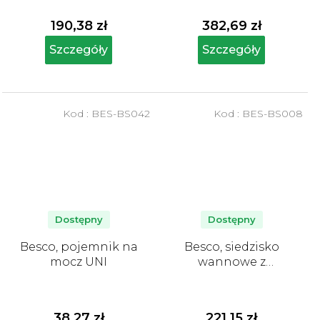
190,38 zł
382,69 zł
Szczegóły
Szczegóły
Kod :
BES-BS042
Kod :
BES-BS008
Dostępny
Dostępny
Besco, pojemnik na
Besco, siedzisko
mocz UNI
wannowe z
uchwytem
38,27 zł
221,15 zł