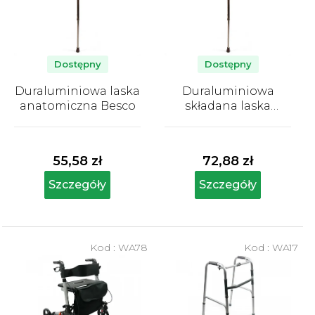
a
p
r
o
Dostępny
Dostępny
d
Duraluminiowa laska
Duraluminiowa
u
anatomiczna Besco
składana laska
k
anatomiczna Besco
Średnia
Średnia
t
ocena
ocena
produktu
produktu
ó
55,58 zł
72,88 zł
wynosi
wynosi
w
5,0
5,0
Szczegóły
Szczegóły
na
na
5
5
gwiazdek.
gwiazdek.
Kod :
WA78
Kod :
WA17