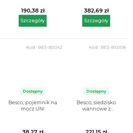
190,38 zł
382,69 zł
Szczegóły
Szczegóły
Kod :
BES-BS042
Kod :
BES-BS008
Dostępny
Dostępny
Besco, pojemnik na
Besco, siedzisko
mocz UNI
wannowe z
uchwytem
38,27 zł
221,15 zł