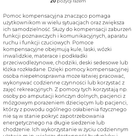
20
pozycji razem
K
o
n
Pomoc kompensacyjna znacząco pomaga
t
użytkownikom w wielu sytuacjach oraz zwiększa
r
ich samodzielność. Służy do kompensacji zaburzeń
o
funkcji poznawczych i komunikacyjnych, aparatu
l
ruchu i funkcji czuciowych. Pomoce
k
i
kompensacyjne obejmują kule, laski, wózki
l
inwalidzkie, materace i podkładki
i
przeciwodleżynowe, chodziki, deski sedesowe lub
s
łóżka rozkładane. Dzięki pomocy kompensacyjnej
t
osoba niepełnosprawna może łatwiej pracować,
y
wykonywać codzienne czynności lub korzystać z
zajęć rekreacyjnych. Z pomocy tych korzystają np.
osoby po amputacji kończyn dolnych, pacjenci z
mózgowym porażeniem dziecięcym lub pacjenci,
którzy z powodu ogólnego osłabienia fizycznego
nie są w stanie pokryć zapotrzebowania
energetycznego na długie siedzenie lub
chodzenie. Ich wykorzystanie w życiu codziennym