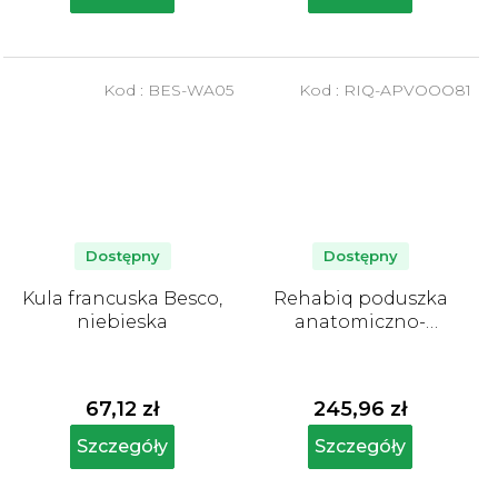
na
na
5
5
gwiazdek.
gwiazdek.
Kod :
BES-WA05
Kod :
RIQ-APVOOO81
Dostępny
Dostępny
Kula francuska Besco,
Rehabiq poduszka
niebieska
anatomiczno-
ortopedyczna, 60 x 35
x 12 cm, Aloe Vera
67,12 zł
245,96 zł
Szczegóły
Szczegóły