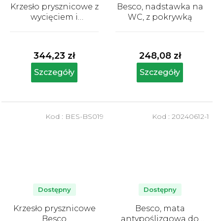
Krzesło prysznicowe z
Besco, nadstawka na
wycięciem i
WC, z pokrywką
oparciem Besco
Średnia
Średnia
ocena
ocena
produktu
produktu
344,23 zł
248,08 zł
wynosi
wynosi
5,0
5,0
Szczegóły
Szczegóły
na
na
5
5
gwiazdek.
gwiazdek.
Kod :
BES-BS019
Kod :
20240612-1
Dostępny
Dostępny
Krzesło prysznicowe
Besco, mata
Besco
antypoślizgowa do