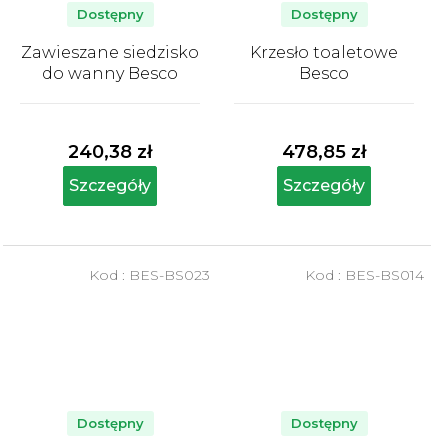
Dostępny
Dostępny
Zawieszane siedzisko
Krzesło toaletowe
do wanny Besco
Besco
Średnia
Średnia
ocena
ocena
produktu
produktu
240,38 zł
478,85 zł
wynosi
wynosi
5,0
5,0
Szczegóły
Szczegóły
na
na
5
5
gwiazdek.
gwiazdek.
Kod :
BES-BS023
Kod :
BES-BS014
Dostępny
Dostępny