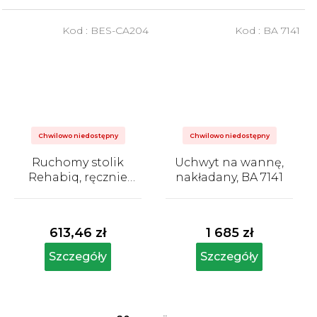
Kod :
BES-CA204
Kod :
BA 7141
Chwilowo niedostępny
Chwilowo niedostępny
Ruchomy stolik
Uchwyt na wannę,
Rehabiq, ręcznie
nakładany, BA 7141
regulowana
Średnia
Średnia
wysokość
ocena
ocena
produktu
produktu
613,46 zł
1 685 zł
wynosi
wynosi
5,0
5,0
Szczegóły
Szczegóły
na
na
5
5
gwiazdek.
gwiazdek.