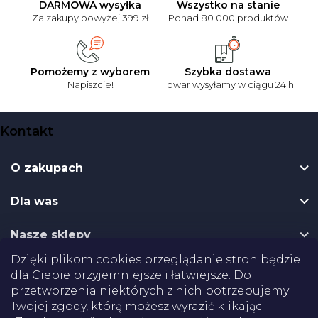
DARMOWA wysyłka
Wszystko na stanie
Za zakupy powyżej 399 zł
Ponad 80 000 produktów
Pomożemy z wyborem
Szybka dostawa
Napiszcie!
Towar wysyłamy w ciągu 24 h
S
Kontakt
t
o
O zakupach
p
k
Dla was
a
Nasze sklepy
Dzięki plikom cookies przeglądanie stron będzie
Dostawa
dla Ciebie przyjemniejsze i łatwiejsze. Do
przetworzenia niektórych z nich potrzebujemy
Twojej zgody, którą możesz wyrazić klikając
Płatności