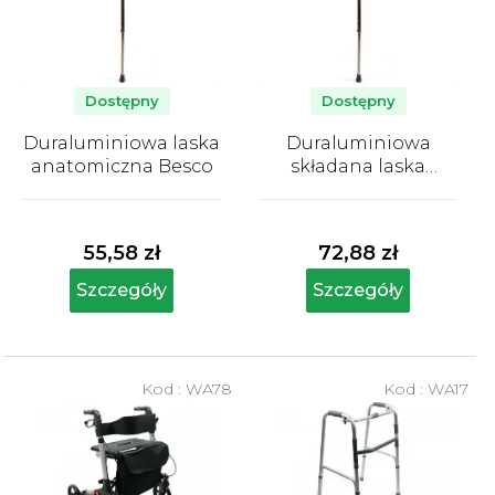
a
p
r
o
Dostępny
Dostępny
d
Duraluminiowa laska
Duraluminiowa
u
anatomiczna Besco
składana laska
k
anatomiczna Besco
Średnia
Średnia
t
ocena
ocena
produktu
produktu
ó
55,58 zł
72,88 zł
wynosi
wynosi
w
5,0
5,0
Szczegóły
Szczegóły
na
na
5
5
gwiazdek.
gwiazdek.
Kod :
WA78
Kod :
WA17