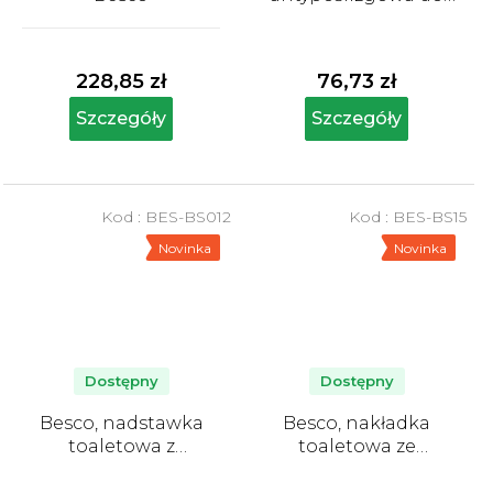
wanny, niebieska
Średnia
ocena
produktu
228,85 zł
76,73 zł
wynosi
5,0
Szczegóły
Szczegóły
na
5
gwiazdek.
Kod :
BES-BS012
Kod :
BES-BS15
Novinka
Novinka
Dostępny
Dostępny
Besco, nadstawka
Besco, nakładka
toaletowa z
toaletowa ze
mocowaniem
zdejmowanymi
uchwytami