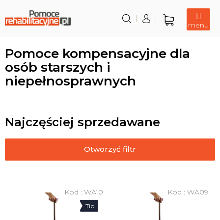
Przejść
do
treści
Koszyk
Pomoce kompensacyjne dla
osób starszych i
niepełnosprawnych
Najczęściej sprzedawane
Otworzyć filtr
L
i
Kod :
WA10
Kod :
WA09
s
Tip
t