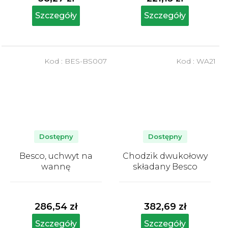
Szczegóły
Szczegóły
Kod :
BES-BS007
Kod :
WA21
Dostępny
Dostępny
Besco, uchwyt na
Chodzik dwukołowy
wannę
składany Besco
Średnia
Średnia
ocena
ocena
produktu
produktu
286,54 zł
382,69 zł
wynosi
wynosi
5,0
5,0
Szczegóły
Szczegóły