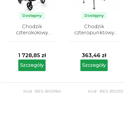
Dostępny
Dostępny
Chodzik
Chodzik
czterokołowy
czteropunktowy
składany Besco
składany Besco
Średnia
Średnia
ocena
ocena
produktu
produktu
1 728,85 zł
363,46 zł
wynosi
wynosi
5,0
5,0
Szczegóły
Szczegóły
na
na
5
5
gwiazdek.
gwiazdek.
Kod :
BES-BS018A
Kod :
BES-BS033