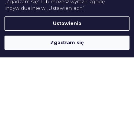
„Zgadzam się” lub możesz wyrazić zgodę
indywidualnie w „Ustawieniach”.
Certifikaty
Ustawienia
Shoptet
Copyright 2026
Pomoce rehabilitacyjne
. Wszystkie prawa
Zgadzam się
zastrzeżone.
Edytuj ustawienia plików cookie