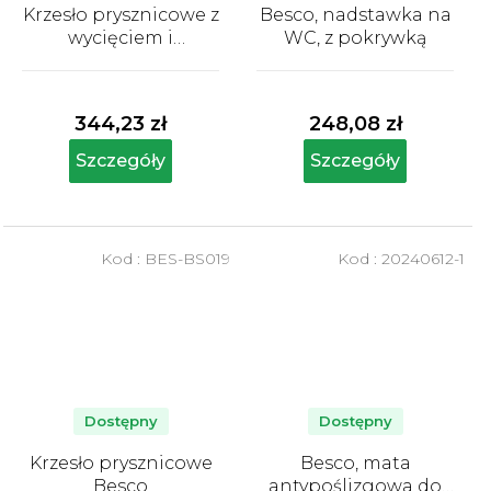
Krzesło prysznicowe z
Besco, nadstawka na
wycięciem i
WC, z pokrywką
oparciem Besco
Średnia
Średnia
ocena
ocena
produktu
produktu
344,23 zł
248,08 zł
wynosi
wynosi
5,0
5,0
Szczegóły
Szczegóły
na
na
5
5
gwiazdek.
gwiazdek.
Kod :
BES-BS019
Kod :
20240612-1
Dostępny
Dostępny
Krzesło prysznicowe
Besco, mata
Besco
antypoślizgowa do