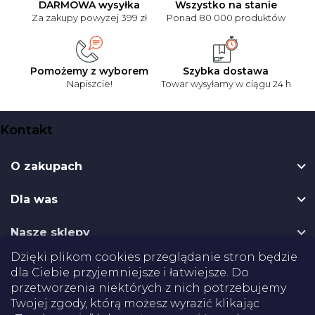
DARMOWA wysyłka
Wszystko na stanie
Za zakupy powyżej 399 zł
Ponad 80 000 produktów
Pomożemy z wyborem
Szybka dostawa
Napiszcie!
Towar wysyłamy w ciągu 24 h
S
Kontakt
t
o
O zakupach
p
k
Dla was
a
Nasze sklepy
Dzięki plikom cookies przeglądanie stron będzie
Dostawa
dla Ciebie przyjemniejsze i łatwiejsze. Do
przetworzenia niektórych z nich potrzebujemy
Twojej zgody, którą możesz wyrazić klikając
Płatności