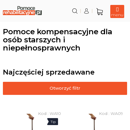
Przejść
do
treści
Koszyk
Pomoce kompensacyjne dla
osób starszych i
niepełnosprawnych
Najczęściej sprzedawane
Otworzyć filtr
L
i
Kod :
WA10
Kod :
WA09
s
Tip
t