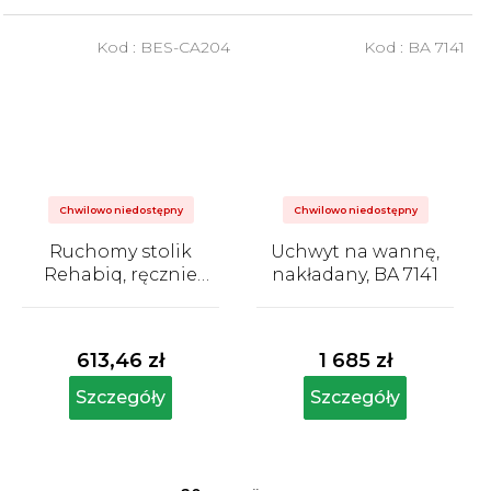
Kod :
BES-CA204
Kod :
BA 7141
Chwilowo niedostępny
Chwilowo niedostępny
Ruchomy stolik
Uchwyt na wannę,
Rehabiq, ręcznie
nakładany, BA 7141
regulowana
Średnia
Średnia
wysokość
ocena
ocena
produktu
produktu
613,46 zł
1 685 zł
wynosi
wynosi
5,0
5,0
Szczegóły
Szczegóły
na
na
5
5
gwiazdek.
gwiazdek.