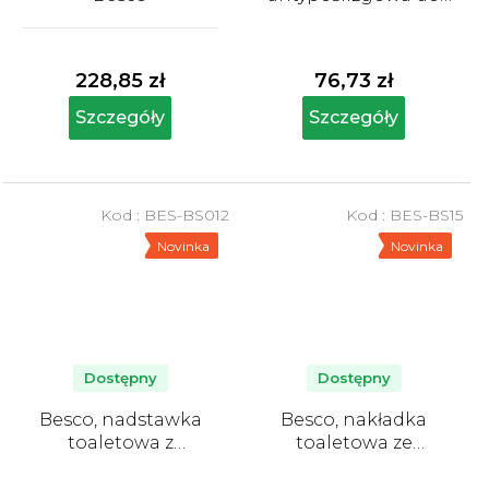
wanny, niebieska
Średnia
ocena
produktu
228,85 zł
76,73 zł
wynosi
5,0
Szczegóły
Szczegóły
na
5
gwiazdek.
Kod :
BES-BS012
Kod :
BES-BS15
Novinka
Novinka
Dostępny
Dostępny
Besco, nadstawka
Besco, nakładka
toaletowa z
toaletowa ze
mocowaniem
zdejmowanymi
uchwytami