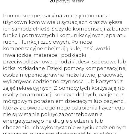
20
pozycji razem
K
o
n
Pomoc kompensacyjna znacząco pomaga
t
użytkownikom w wielu sytuacjach oraz zwiększa
r
ich samodzielność. Służy do kompensacji zaburzeń
o
funkcji poznawczych i komunikacyjnych, aparatu
l
ruchu i funkcji czuciowych. Pomoce
k
i
kompensacyjne obejmują kule, laski, wózki
l
inwalidzkie, materace i podkładki
i
przeciwodleżynowe, chodziki, deski sedesowe lub
s
łóżka rozkładane. Dzięki pomocy kompensacyjnej
t
osoba niepełnosprawna może łatwiej pracować,
y
wykonywać codzienne czynności lub korzystać z
zajęć rekreacyjnych. Z pomocy tych korzystają np.
osoby po amputacji kończyn dolnych, pacjenci z
mózgowym porażeniem dziecięcym lub pacjenci,
którzy z powodu ogólnego osłabienia fizycznego
nie są w stanie pokryć zapotrzebowania
energetycznego na długie siedzenie lub
chodzenie. Ich wykorzystanie w życiu codziennym