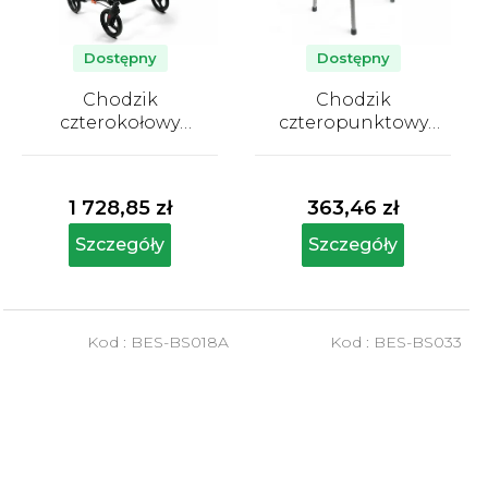
Dostępny
Dostępny
Chodzik
Chodzik
czterokołowy
czteropunktowy
składany Besco
składany Besco
Średnia
Średnia
ocena
ocena
produktu
produktu
1 728,85 zł
363,46 zł
wynosi
wynosi
5,0
5,0
Szczegóły
Szczegóły
na
na
5
5
gwiazdek.
gwiazdek.
Kod :
BES-BS018A
Kod :
BES-BS033