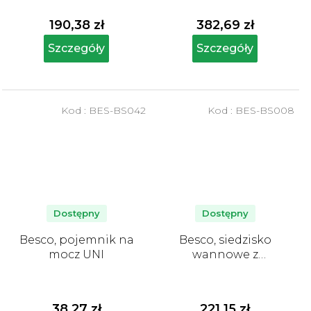
190,38 zł
382,69 zł
Szczegóły
Szczegóły
Kod :
BES-BS042
Kod :
BES-BS008
Dostępny
Dostępny
Besco, pojemnik na
Besco, siedzisko
mocz UNI
wannowe z
uchwytem
38,27 zł
221,15 zł