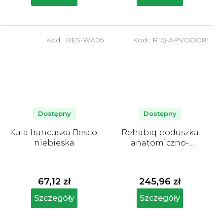
na
na
5
5
gwiazdek.
gwiazdek.
Kod :
BES-WA05
Kod :
RIQ-APVOOO81
Dostępny
Dostępny
Kula francuska Besco,
Rehabiq poduszka
niebieska
anatomiczno-
ortopedyczna, 60 x 35
x 12 cm, Aloe Vera
67,12 zł
245,96 zł
Szczegóły
Szczegóły