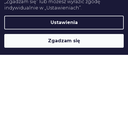
„Zgadzam się” lub możesz wyrazić zgodę
indywidualnie w „Ustawieniach”.
Certifikaty
Ustawienia
Shoptet
Copyright 2026
Pomoce rehabilitacyjne
. Wszystkie prawa
Zgadzam się
zastrzeżone.
Edytuj ustawienia plików cookie