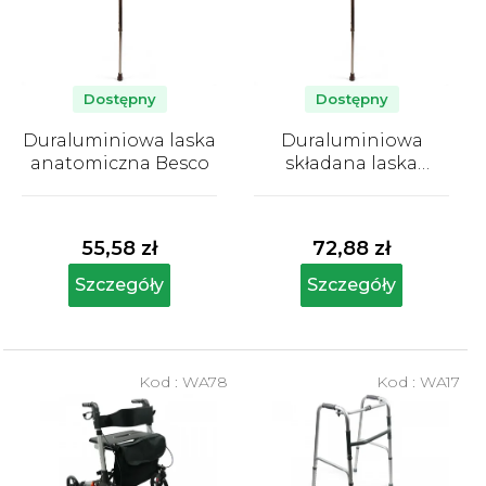
a
p
r
o
Dostępny
Dostępny
d
Duraluminiowa laska
Duraluminiowa
u
anatomiczna Besco
składana laska
k
anatomiczna Besco
Średnia
Średnia
t
ocena
ocena
produktu
produktu
ó
55,58 zł
72,88 zł
wynosi
wynosi
w
5,0
5,0
Szczegóły
Szczegóły
na
na
5
5
gwiazdek.
gwiazdek.
Kod :
WA78
Kod :
WA17