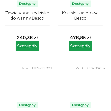
Dostępny
Dostępny
Zawieszane siedzisko
Krzesło toaletowe
do wanny Besco
Besco
Średnia
Średnia
ocena
ocena
produktu
produktu
240,38 zł
478,85 zł
wynosi
wynosi
5,0
5,0
Szczegóły
Szczegóły
na
na
5
5
gwiazdek.
gwiazdek.
Kod :
BES-BS023
Kod :
BES-BS014
Dostępny
Dostępny