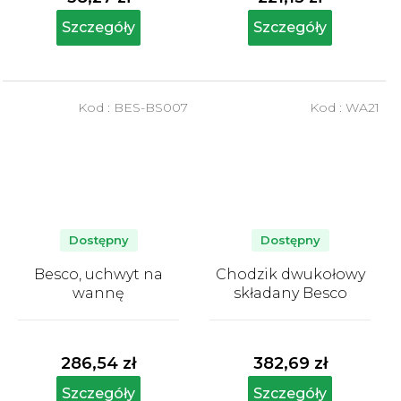
Szczegóły
Szczegóły
Kod :
BES-BS007
Kod :
WA21
Dostępny
Dostępny
Besco, uchwyt na
Chodzik dwukołowy
wannę
składany Besco
Średnia
Średnia
ocena
ocena
produktu
produktu
286,54 zł
382,69 zł
wynosi
wynosi
5,0
5,0
Szczegóły
Szczegóły