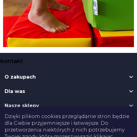
S
Kontakt
t
o
O zakupach
p
k
Dla was
a
Nasze sklepy
Dzięki plikom cookies przeglądanie stron będzie
Dostawa
dla Ciebie przyjemniejsze i łatwiejsze. Do
przetworzenia niektórych z nich potrzebujemy
Płatności
Twojej zgody, którą możesz wyrazić klikając