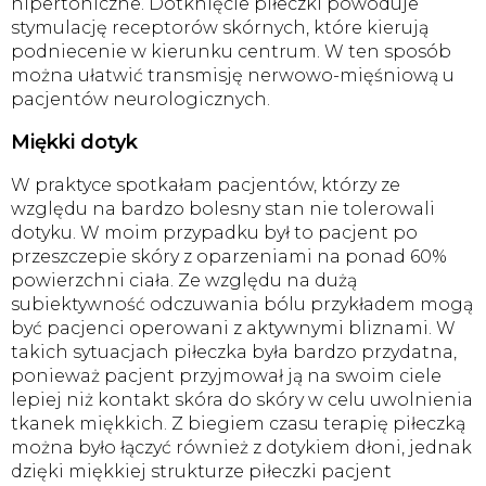
hipertoniczne. Dotknięcie piłeczki powoduje
stymulację receptorów skórnych, które kierują
podniecenie w kierunku centrum. W ten sposób
można ułatwić transmisję nerwowo-mięśniową u
pacjentów neurologicznych.
Miękki dotyk
W praktyce spotkałam pacjentów, którzy ze
względu na bardzo bolesny stan nie tolerowali
dotyku. W moim przypadku był to pacjent po
przeszczepie skóry z oparzeniami na ponad 60%
powierzchni ciała. Ze względu na dużą
subiektywność odczuwania bólu przykładem mogą
być pacjenci operowani z aktywnymi bliznami. W
takich sytuacjach piłeczka była bardzo przydatna,
ponieważ pacjent przyjmował ją na swoim ciele
lepiej niż kontakt skóra do skóry w celu uwolnienia
tkanek miękkich. Z biegiem czasu terapię piłeczką
można było łączyć również z dotykiem dłoni, jednak
dzięki miękkiej strukturze piłeczki pacjent