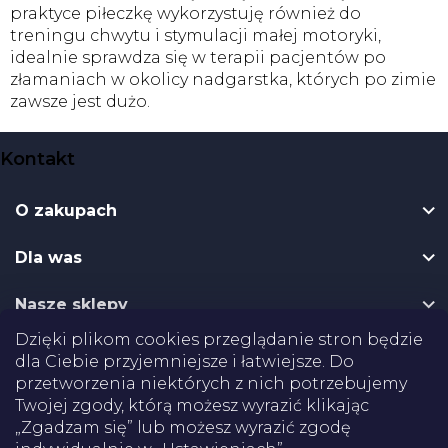
praktyce piłeczkę wykorzystuję również do
treningu chwytu i stymulacji małej motoryki,
idealnie sprawdza się w terapii pacjentów po
złamaniach w okolicy nadgarstka, których po zimie
zawsze jest dużo.
S
Kontakt
t
o
O zakupach
p
k
Dla was
a
Nasze sklepy
Dzięki plikom cookies przeglądanie stron będzie
Dostawa
dla Ciebie przyjemniejsze i łatwiejsze. Do
przetworzenia niektórych z nich potrzebujemy
Twojej zgody, którą możesz wyrazić klikając
Płatności
„Zgadzam się” lub możesz wyrazić zgodę