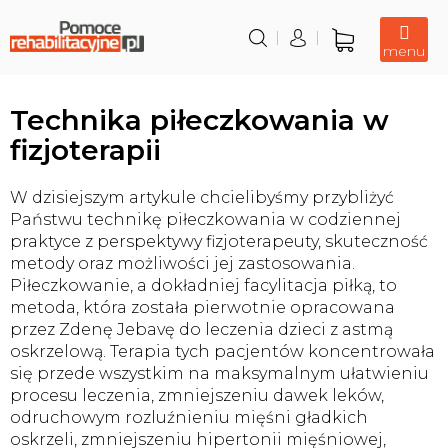
Przejść
do
treści
Koszyk
Technika piłeczkowania w
fizjoterapii
W dzisiejszym artykule chcielibyśmy przybliżyć
Państwu technikę piłeczkowania w codziennej
praktyce z perspektywy fizjoterapeuty, skuteczność
metody oraz możliwości jej zastosowania.
Piłeczkowanie, a dokładniej facylitacja piłką, to
metoda, która została pierwotnie opracowana
przez Zdenę Jebavę do leczenia dzieci z astmą
oskrzelową. Terapia tych pacjentów koncentrowała
się przede wszystkim na maksymalnym ułatwieniu
procesu leczenia, zmniejszeniu dawek leków,
odruchowym rozluźnieniu mięśni gładkich
oskrzeli, zmniejszeniu hipertonii mięśniowej,